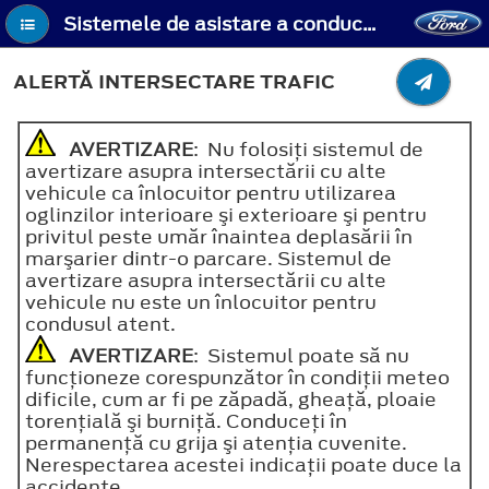
Sistemele de asistare a conducerii - Alertă intersectare trafic
ALERTĂ INTERSECTARE TRAFIC
AVERTIZARE
: Nu folosiţi sistemul de
avertizare asupra intersectării cu alte
vehicule ca înlocuitor pentru utilizarea
oglinzilor interioare şi exterioare şi pentru
privitul peste umăr înaintea deplasării în
marşarier dintr-o parcare. Sistemul de
avertizare asupra intersectării cu alte
vehicule nu este un înlocuitor pentru
condusul atent.
AVERTIZARE
: Sistemul poate să nu
funcţioneze corespunzător în condiţii meteo
dificile, cum ar fi pe zăpadă, gheaţă, ploaie
torenţială şi burniţă. Conduceţi în
permanenţă cu grija şi atenţia cuvenite.
Nerespectarea acestei indicaţii poate duce la
accidente.