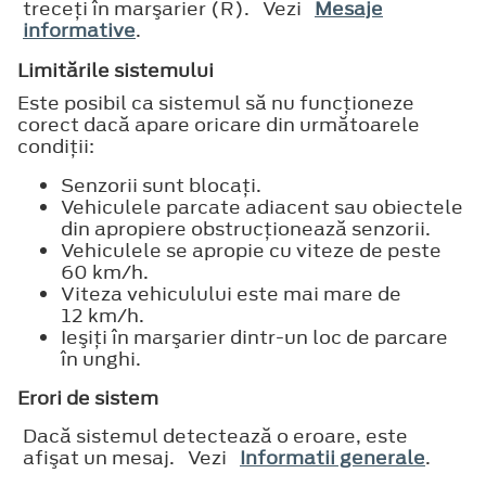
treceţi în marşarier (R). Vezi
Mesaje
informative
.
Limitările sistemului
Este posibil ca sistemul să nu funcţioneze
corect dacă apare oricare din următoarele
condiţii:
Senzorii sunt blocaţi.
Vehiculele parcate adiacent sau obiectele
din apropiere obstrucţionează senzorii.
Vehiculele se apropie cu viteze de peste
60 km/h.
Viteza vehiculului este mai mare de
12 km/h.
Ieşiţi în marşarier dintr-un loc de parcare
în unghi.
Erori de sistem
Dacă sistemul detectează o eroare, este
afişat un mesaj. Vezi
Informatii generale
.