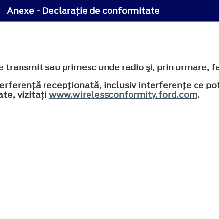
Anexe - Declaraţie de conformitate
 transmit sau primesc unde radio şi, prin urmare, 
rferență recepționată, inclusiv interferențe ce po
te, vizitaţi
www.wirelessconformity.ford.com
.