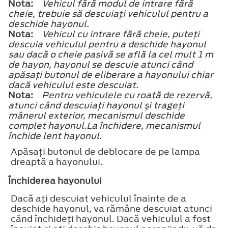
Nota:
Vehicul fără modul de intrare fără
cheie, trebuie să descuiaţi vehiculul pentru a
deschide hayonul.
Nota:
Vehicul cu intrare fără cheie, puteţi
descuia vehiculul pentru a deschide hayonul
sau dacă o cheie pasivă se află la cel mult 1 m
de hayon, hayonul se descuie atunci când
apăsaţi butonul de eliberare a hayonului chiar
dacă vehiculul este descuiat.
Nota:
Pentru vehiculele cu roată de rezervă,
atunci când descuiaţi hayonul şi trageţi
mânerul exterior, mecanismul deschide
complet hayonul.La închidere, mecanismul
închide lent hayonul.
Apăsaţi butonul de deblocare de pe lampa
dreaptă a hayonului.
Închiderea hayonului
Dacă aţi descuiat vehiculul înainte de a
deschide hayonul, va rămâne descuiat atunci
când închideţi hayonul. Dacă vehiculul a fost