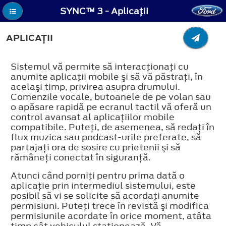
SYNC™ 3 - Aplicaţii
APLICAŢII
Sistemul vă permite să interacţionaţi cu
anumite aplicaţii mobile şi să vă păstraţi, în
acelaşi timp, privirea asupra drumului.
Comenzile vocale, butoanele de pe volan sau
o apăsare rapidă pe ecranul tactil vă oferă un
control avansat al aplicaţiilor mobile
compatibile. Puteţi, de asemenea, să redaţi în
flux muzica sau podcast-urile preferate, să
partajaţi ora de sosire cu prietenii şi să
rămâneţi conectat în siguranţă.
Atunci când porniţi pentru prima dată o
aplicaţie prin intermediul sistemului, este
posibil să vi se solicite să acordaţi anumite
permisiuni. Puteţi trece în revistă şi modifica
permisiunile acordate în orice moment, atâta
timp cât vehiculul staţionează. Vă