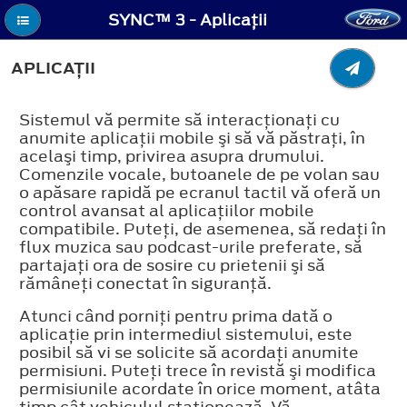
SYNC™ 3 - Aplicaţii
APLICAŢII
Sistemul vă permite să interacţionaţi cu
anumite aplicaţii mobile şi să vă păstraţi, în
acelaşi timp, privirea asupra drumului.
Comenzile vocale, butoanele de pe volan sau
o apăsare rapidă pe ecranul tactil vă oferă un
control avansat al aplicaţiilor mobile
compatibile. Puteţi, de asemenea, să redaţi în
flux muzica sau podcast-urile preferate, să
partajaţi ora de sosire cu prietenii şi să
rămâneţi conectat în siguranţă.
Atunci când porniţi pentru prima dată o
aplicaţie prin intermediul sistemului, este
posibil să vi se solicite să acordaţi anumite
permisiuni. Puteţi trece în revistă şi modifica
permisiunile acordate în orice moment, atâta
timp cât vehiculul staţionează. Vă