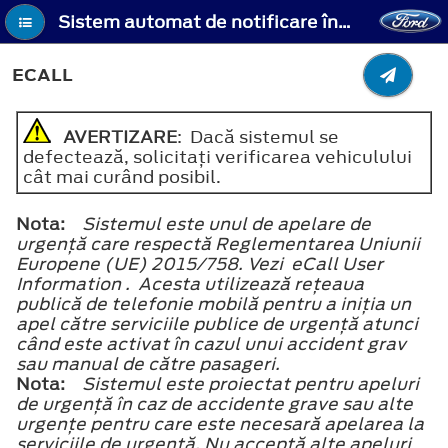
Sistem automat de notificare în caz de coliziune - eCall
ECALL
AVERTIZARE
: Dacă sistemul se
defectează, solicitaţi verificarea vehiculului
cât mai curând posibil.
Nota:
Sistemul este unul de apelare de
urgenţă care respectă Reglementarea Uniunii
Europene (UE) 2015/758. Vezi eCall User
Information . Acesta utilizează reţeaua
publică de telefonie mobilă pentru a iniţia un
apel către serviciile publice de urgenţă atunci
când este activat în cazul unui accident grav
sau manual de către pasageri.
Nota:
Sistemul este proiectat pentru apeluri
de urgenţă în caz de accidente grave sau alte
urgenţe pentru care este necesară apelarea la
serviciile de urgenţă. Nu acceptă alte apeluri