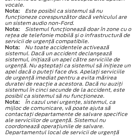
vocale.
Nota:
Este posibil ca sistemul să nu
funcţioneze corespunzător dacă vehiculul are
un sistem audio non-Ford.
Nota:
Sistemul funcţionează doar în zone cu o
reţea de telefonie mobilă şi o infrastructură de
servicii de urgenţă compatibile.
Nota:
Nu toate accidentele activează
sistemul. Dacă un accident declanşează
sistemul, iniţiază un apel către serviciile de
urgenţă. Nu aşteptaţi ca sistemul să iniţieze un
apel dacă o puteţi face dvs. Apelaţi serviciile
de urgenţă imediat pentru a evita mărirea
duratei de reacţie a acestora. Dacă nu auziţi
sistemul în cinci secunde de la accident, este
posibil ca sistemul să nu funcţioneze.
Nota:
În cazul unei urgenţe, sistemul, ca
mijloc de comunicare, vă poate ajuta să
contactaţi departamente de salvare specifice
ale serviciilor de urgenţă. Sistemul nu
coordonează operaţiunile de salvare.
Departamentul local de servicii de urgenţă