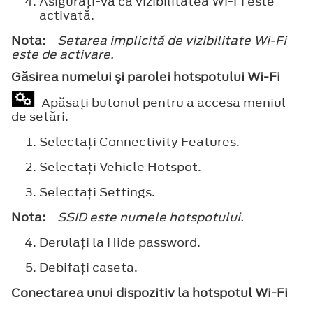
Asiguraţi-vă că vizibilitatea Wi-Fi este
activată.
Nota:
Setarea implicită de vizibilitate Wi-Fi
este de activare.
Găsirea numelui şi parolei hotspotului Wi-Fi
Apăsaţi butonul pentru a accesa meniul
de setări.
Selectaţi
Connectivity Features
.
Selectaţi
Vehicle Hotspot
.
Selectaţi
Settings
.
Nota:
SSID este numele hotspotului.
Derulaţi la
Hide password
.
Debifaţi caseta.
Conectarea unui dispozitiv la hotspotul Wi-Fi