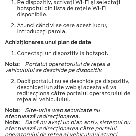
Pe dispozitiv, activaţi Wi-Fi şi selectaţi
hotspotul din lista de reţele Wi-Fi
disponibile.
Atunci când vi se cere acest lucru,
introduceţi parola.
Achiziţionarea unui plan de date
Conectaţi un dispozitiv la hotspot.
Nota:
Portalul operatorului de reţea a
vehiculului se deschide pe dispozitiv.
Dacă portalul nu se deschide pe dispozitiv,
deschideţi un site web şi acesta vă va
redirecţiona către portalul operatorului de
reţea al vehiculului.
Nota:
Site-urile web securizate nu
efectuează redirecţionarea.
Nota:
Dacă nu aveţi un plan activ, sistemul nu
efectuează redirecţionarea către portalul
operatorului de reţea al vehiculului atunci