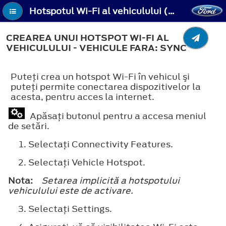
Hotspotul Wi-Fi al vehiculului (dacă este prevăzut) - Crearea unui hotspot Wi-Fi al vehiculului - Vehicule fara: SYNC
CREAREA UNUI HOTSPOT WI-FI AL
VEHICULULUI - VEHICULE FARA: SYNC
Puteţi crea un hotspot Wi-Fi în vehicul şi
puteţi permite conectarea dispozitivelor la
acesta, pentru acces la internet.
Apăsaţi butonul pentru a accesa meniul
de setări.
Selectaţi
Connectivity Features
.
Selectaţi
Vehicle Hotspot
.
Nota:
Setarea implicită a hotspotului
vehiculului este de activare.
Selectaţi
Settings
.