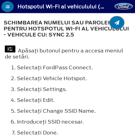
Hotspotul Wi-Fi al vehiculului (dacă este prevăzut) - Schimbarea numelui sau parolei pentru hotspotul Wi-Fi al vehiculului - Vehicule cu: SYNC 2.5
SCHIMBAREA NUMELUI SAU PAROLEI
PENTRU HOTSPOTUL WI-FI AL VEHICULULUI
- VEHICULE CU: SYNC 2.5
Apăsaţi butonul pentru a accesa meniul
de setări.
Selectaţi
FordPass Connect
.
Selectaţi
Vehicle Hotspot
.
Selectaţi
Settings
.
Selectaţi
Edit
.
Selectaţi
Change SSID Name
.
Introduceţi SSID necesar.
Selectaţi
Done
.