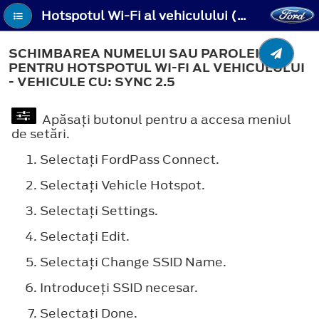
Hotspotul Wi-Fi al vehiculului (dacă este prevăzut) - Schimbarea numelui sau parolei pentru hotspotul Wi-Fi al vehiculului - Vehicule cu: SYNC 2.5
SCHIMBAREA NUMELUI SAU PAROLEI
PENTRU HOTSPOTUL WI-FI AL VEHICULULUI
- VEHICULE CU: SYNC 2.5
Apăsaţi butonul pentru a accesa meniul
de setări.
Selectaţi
FordPass Connect
.
Selectaţi
Vehicle Hotspot
.
Selectaţi
Settings
.
Selectaţi
Edit
.
Selectaţi
Change SSID Name
.
Introduceţi SSID necesar.
Selectaţi
Done
.