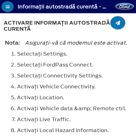
Informaţii autostradă curentă - Activare Informaţii autostradă curentă
ACTIVARE INFORMAŢII AUTOSTRADĂ
CURENTĂ
Nota:
Asiguraţi-vă că modemul este activat.
Selectaţi
Settings
.
Selectaţi
FordPass Connect
.
Selectaţi
Connectivity Settings
.
Activaţi
Vehicle Connectivity
.
Activaţi
Location
.
Activaţi
Vehicle data &amp; Remote ctrl
.
Activaţi
Live Traffic
.
Activaţi
Local Hazard Information
.