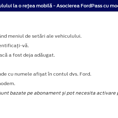
lului la o reţea mobilă - Asocierea FordPass cu m
nd meniul de setări ale vehiculului.
entificaţi-vă.
acă a fost deja adăugat.
e cu numele afișat în contul dvs. Ford.
 modem.
sunt bazate pe abonament și pot necesita activare p