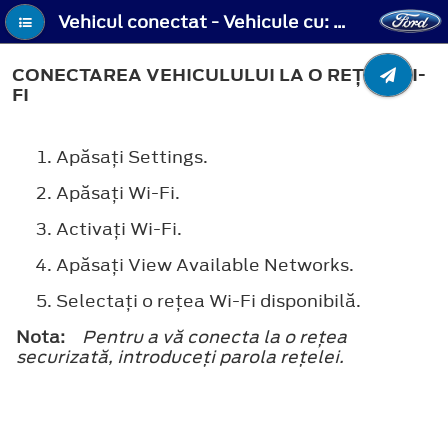
Vehicul conectat - Vehicule cu: SYNC 2.5 - Conectarea vehiculului la o reţea Wi-Fi
CONECTAREA VEHICULULUI LA O REŢEA WI-
FI
Apăsaţi
Settings
.
Apăsaţi
Wi-Fi
.
Activaţi
Wi-Fi
.
Apăsaţi
View Available Networks
.
Selectaţi o reţea Wi-Fi disponibilă.
Nota:
Pentru a vă conecta la o reţea
securizată, introduceţi parola reţelei.