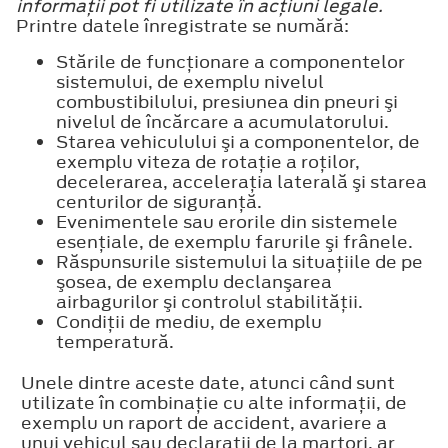
informaţii pot fi utilizate în acţiuni legale.
Printre datele înregistrate se numără:
Stările de funcţionare a componentelor
sistemului, de exemplu nivelul
combustibilului, presiunea din pneuri şi
nivelul de încărcare a acumulatorului.
Starea vehiculului şi a componentelor, de
exemplu viteza de rotaţie a roţilor,
decelerarea, acceleraţia laterală şi starea
centurilor de siguranţă.
Evenimentele sau erorile din sistemele
esenţiale, de exemplu farurile şi frânele.
Răspunsurile sistemului la situaţiile de pe
şosea, de exemplu declanşarea
airbagurilor şi controlul stabilităţii.
Condiţii de mediu, de exemplu
temperatură.
Unele dintre aceste date, atunci când sunt
utilizate în combinaţie cu alte informaţii, de
exemplu un raport de accident, avariere a
unui vehicul sau declaraţii de la martori, ar