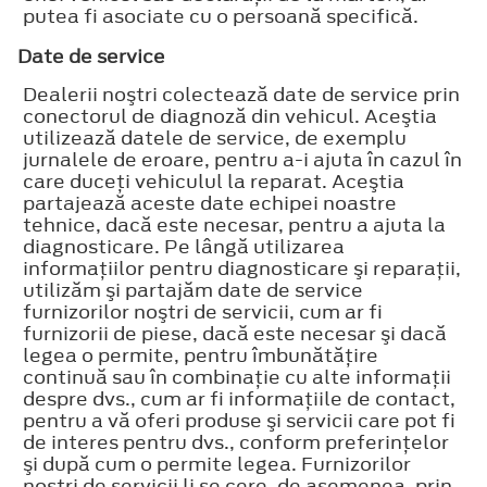
putea fi asociate cu o persoană specifică.
Date de service
Dealerii noştri colectează date de service prin
conectorul de diagnoză din vehicul. Aceştia
utilizează datele de service, de exemplu
jurnalele de eroare, pentru a-i ajuta în cazul în
care duceţi vehiculul la reparat. Aceştia
partajează aceste date echipei noastre
tehnice, dacă este necesar, pentru a ajuta la
diagnosticare. Pe lângă utilizarea
informaţiilor pentru diagnosticare şi reparaţii,
utilizăm şi partajăm date de service
furnizorilor noştri de servicii, cum ar fi
furnizorii de piese, dacă este necesar şi dacă
legea o permite, pentru îmbunătăţire
continuă sau în combinaţie cu alte informaţii
despre dvs., cum ar fi informaţiile de contact,
pentru a vă oferi produse şi servicii care pot fi
de interes pentru dvs., conform preferinţelor
şi după cum o permite legea. Furnizorilor
noştri de servicii li se cere, de asemenea, prin