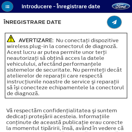
Introducere - Înregistrare date
ÎNREGISTRARE DATE
AVERTIZARE
: Nu conectaţi dispozitive
wireless plug-in la conectorul de diagnoză.
Acest lucru ar putea permite unor terţi
neautorizaţi să obţină acces la datele
vehiculului, afectând performanţele
sistemelor de securitate. Nu permiteţi decât
atelierelor de reparaţii care respectă
instrucţiunile noastre de service şi reparaţii
să îşi conecteze echipamentele la conectorul
de diagnoză.
Vă respectăm confidenţialitatea şi suntem
dedicaţi protejării acesteia. Informaţiile
conţinute de această publicaţie erau corecte
la momentul tipăririi, însă, având în vedere că