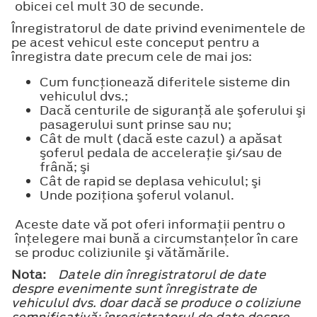
obicei cel mult 30 de secunde.
Înregistratorul de date privind evenimentele de
pe acest vehicul este conceput pentru a
înregistra date precum cele de mai jos:
Cum funcţionează diferitele sisteme din
vehiculul dvs.;
Dacă centurile de siguranţă ale şoferului şi
pasagerului sunt prinse sau nu;
Cât de mult (dacă este cazul) a apăsat
şoferul pedala de acceleraţie şi/sau de
frână; şi
Cât de rapid se deplasa vehiculul; şi
Unde poziţiona şoferul volanul.
Aceste date vă pot oferi informaţii pentru o
înţelegere mai bună a circumstanţelor în care
se produc coliziunile şi vătămările.
Nota:
Datele din înregistratorul de date
despre evenimente sunt înregistrate de
vehiculul dvs. doar dacă se produce o coliziune
semnificativă; înregistratorul de date despre