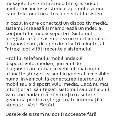
mesajele text citite şi necitite şi istoricul
apelurilor, inclusiv istoricul apelurilor atunci
când telefonul nu a fost conectat la sistem.
În cazul în care conectaţi un dispozitiv media,
sistemul creează şi memorează un index al
conţinutului media suportat. Sistemul
înregistrează de asemenea un scurt jurnal de
diagnosticare, de aproximativ 10 minute, al
întregii activităţi recente a sistemului.
Profilul telefonului mobil, indexul
dispozitivului media şi jurnalul de
diagnosticare rămân în vehicul, mai puţin
atunci le ştergeţi, şi sunt în general accesibile
numai în vehicul, la conectarea telefonului
mobil sau a dispozitivului media. Dacă nu mai
intenţionaţi să utilizaţi sistemul sau vehiculul,
vă recomandăm să efectuaţi o resetare
generală pentru a şterge toate informaţiile
stocate. Vezi
Setări
.
Datele de sistem nu pot fi accesate fără