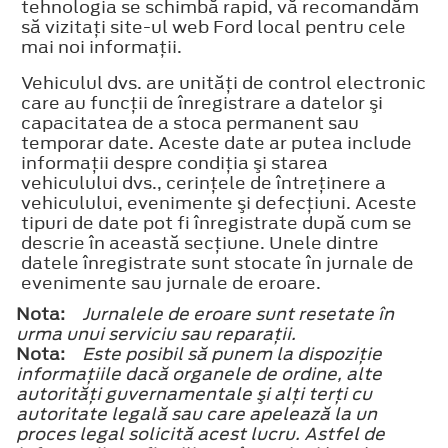
tehnologia se schimbă rapid, vă recomandăm
să vizitaţi site-ul web Ford local pentru cele
mai noi informaţii.
Vehiculul dvs. are unităţi de control electronic
care au funcţii de înregistrare a datelor şi
capacitatea de a stoca permanent sau
temporar date. Aceste date ar putea include
informaţii despre condiţia şi starea
vehiculului dvs., cerinţele de întreţinere a
vehiculului, evenimente şi defecţiuni. Aceste
tipuri de date pot fi înregistrate după cum se
descrie în această secţiune. Unele dintre
datele înregistrate sunt stocate în jurnale de
evenimente sau jurnale de eroare.
Nota:
Jurnalele de eroare sunt resetate în
urma unui serviciu sau reparaţii.
Nota:
Este posibil să punem la dispoziţie
informaţiile dacă organele de ordine, alte
autorităţi guvernamentale şi alţi terţi cu
autoritate legală sau care apelează la un
proces legal solicită acest lucru. Astfel de