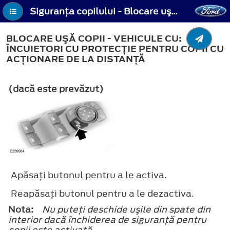
Siguranţa copilului - Blocare uşă copii - Vehicule cu: Încuietori cu protecţie pentru copii cu acţionare de la distanţă
BLOCARE UŞĂ COPII - VEHICULE CU:
ÎNCUIETORI CU PROTECŢIE PENTRU COPII CU
ACŢIONARE DE LA DISTANŢĂ
(dacă este prevăzut)
Apăsaţi butonul pentru a le activa.
Reapăsaţi butonul pentru a le dezactiva.
Nota:
Nu puteţi deschide uşile din spate din
interior dacă închiderea de siguranţă pentru
copii este activată.