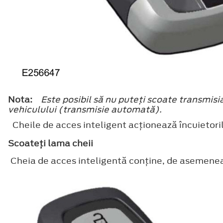
Nota:
Este posibil să nu puteţi scoate transmisia
vehiculului (transmisie automată).
Cheile de acces inteligent acţionează încuietorile
Scoateţi lama cheii
Cheia de acces inteligentă conţine, de asemenea,