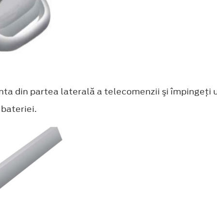
nta din partea laterală a telecomenzii şi împingeţi 
bateriei.