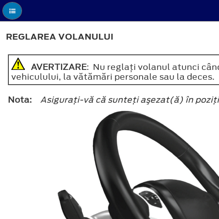
REGLAREA VOLANULUI
AVERTIZARE
: Nu reglaţi volanul atunci cân
vehiculului, la vătămări personale sau la deces.
Nota:
Asiguraţi-vă că sunteţi aşezat(ă) în pozi