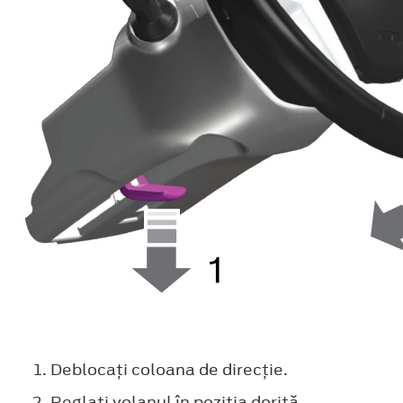
Deblocaţi coloana de direcţie.
Reglaţi volanul în poziţia dorită.