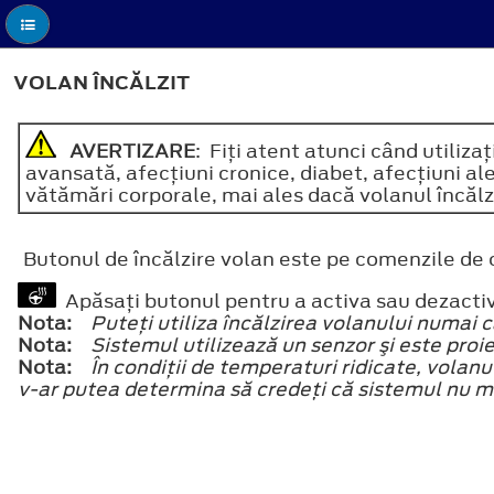
VOLAN ÎNCĂLZIT
AVERTIZARE
: Fiţi atent atunci când utiliza
avansată, afecţiuni cronice, diabet, afecţiuni al
vătămări corporale, mai ales dacă volanul încălzi
Butonul de încălzire volan este pe comenzile de 
Apăsaţi butonul pentru a activa sau dezactiv
Nota:
Puteţi utiliza încălzirea volanului numai 
Nota:
Sistemul utilizează un senzor şi este proi
Nota:
În condiţii de temperaturi ridicate, volan
v-ar putea determina să credeţi că sistemul nu m