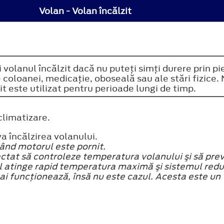
Volan - Volan încălzit
ţi volanul încălzit dacă nu puteţi simţi durere prin 
e coloanei, medicaţie, oboseală sau ale stări fizice
t este utilizat pentru perioade lungi de timp.
climatizare.
a încălzirea volanului.
când motorul este pornit.
ectat să controleze temperatura volanului şi să prev
ul atinge rapid temperatura maximă şi sistemul redu
ai funcţionează, însă nu este cazul. Acesta este u