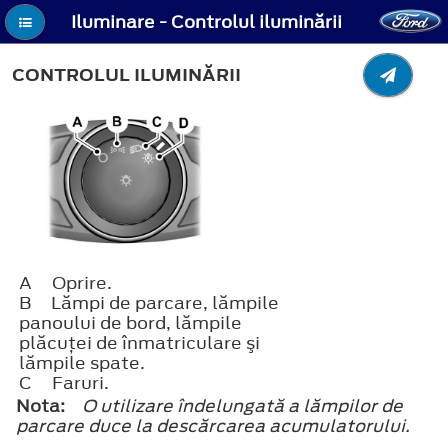
Iluminare - Controlul iluminării
CONTROLUL ILUMINĂRII
A
Oprire.
B
Lămpi de parcare, lămpile
panoului de bord, lămpile
plăcuţei de înmatriculare şi
lămpile spate.
C
Faruri.
Nota:
O utilizare îndelungată a lămpilor de
parcare duce la descărcarea acumulatorului.