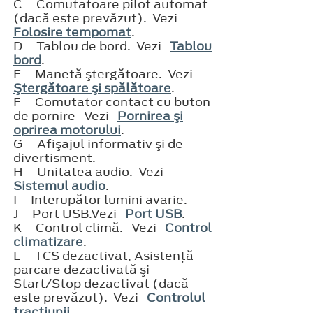
C
Comutatoare pilot automat
(dacă este prevăzut). Vezi
Folosire tempomat
.
D
Tablou de bord. Vezi
Tablou
bord
.
E
Manetă ştergătoare. Vezi
Ştergătoare şi spălătoare
.
F
Comutator contact cu buton
de pornire Vezi
Pornirea şi
oprirea motorului
.
G
Afişajul informativ şi de
divertisment.
H
Unitatea audio. Vezi
Sistemul audio
.
I
Interupător lumini avarie.
J
Port USB.Vezi
Port USB
.
K
Control climă. Vezi
Control
climatizare
.
L
TCS dezactivat, Asistenţă
parcare dezactivată şi
Start/Stop dezactivat (dacă
este prevăzut). Vezi
Controlul
tracţiunii
.