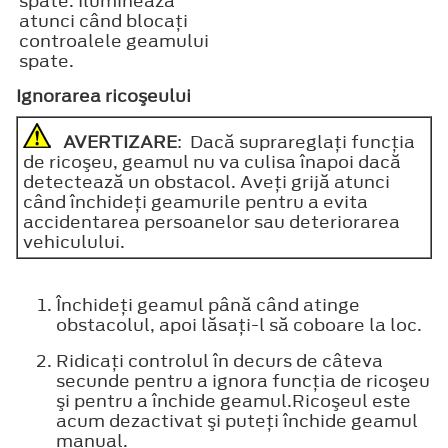
spate. Iluminează
atunci când blocaţi
controalele geamului
spate.
Ignorarea ricoşeului
AVERTIZARE
: Dacă suprareglaţi funcţia
de ricoşeu, geamul nu va culisa înapoi dacă
detectează un obstacol. Aveţi grijă atunci
când închideţi geamurile pentru a evita
accidentarea persoanelor sau deteriorarea
vehiculului.
Închideţi geamul până când atinge
obstacolul, apoi lăsaţi-l să coboare la loc.
Ridicaţi controlul în decurs de câteva
secunde pentru a ignora funcţia de ricoşeu
şi pentru a închide geamul.Ricoşeul este
acum dezactivat şi puteţi închide geamul
manual.