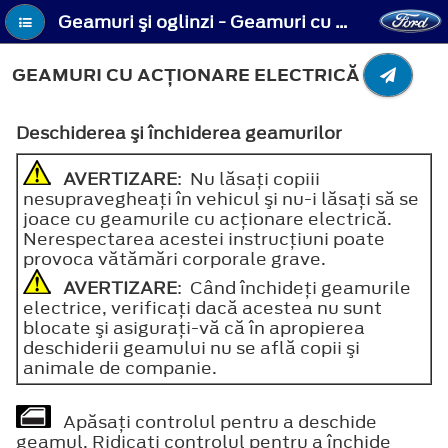
Geamuri şi oglinzi - Geamuri cu acţionare electrică
GEAMURI CU ACŢIONARE ELECTRICĂ
Deschiderea şi închiderea geamurilor
AVERTIZARE
: Nu lăsaţi copiii
nesupravegheaţi în vehicul şi nu-i lăsaţi să se
joace cu geamurile cu acţionare electrică.
Nerespectarea acestei instrucţiuni poate
provoca vătămări corporale grave.
AVERTIZARE
: Când închideţi geamurile
electrice, verificaţi dacă acestea nu sunt
blocate şi asiguraţi-vă că în apropierea
deschiderii geamului nu se află copii şi
animale de companie.
Apăsaţi controlul pentru a deschide
geamul. Ridicaţi controlul pentru a închide