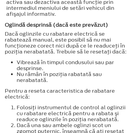
activa sau dezactiva această funcţie prin
intermediul meniului de setări vehicul din
afişajul informativ.
Oglindă desprinsă (dacă este prevăzut)
Dacă oglinzile cu rabatare electrică se
rabatează manual, este posibil să nu mai
funcţioneze corect nici după ce le readuceţi în
poziţia nerabatată. Trebuie să le resetaţi dacă:
Vibrează în timpul condusului sau par
desprinse.
Nu rămân în poziţia rabatată sau
nerabatată.
Pentru a reseta caracteristica de rabatare
electrică:
Folosiţi instrumentul de control al oglinzii
cu rabatare electrică pentru a rabata şi
readuce oglinzile în poziţia nerabatată.
Dacă una sau ambele oglinzi scot un
zgomot puternic, înseamnă că aţi resetat