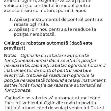
ambele oglinzi, asiguraţi-vă că aţi pornit
vehiculul (cu contactul în modul pentru
accesorii sau cu motorul pornit), apoi:
Apăsaţi instrumentul de control pentru a
rabata oglinzile.
Apăsaţi din nou pentru a le readuce la
poziţia nerabatată.
Oglinzi cu rabatare automată (dacă este
prevăzut)
Nota:
Oglinzile cu rabatare automată
funcţionează numai dacă se află în poziţie
nerabatată. Dacă aţi rabatat oglinzile folosind
instrumentul de control pentru rabatare
electrică, trebuie să readuceţi oglinzile la
poziţia nerabatată folosind acelaşi instrument,
astfel încât funcţia de rabatare automată să
funcţioneze.
Oglinzile se rabatează automat atunci când
încuiaţi vehiculul.Oglinzile revin la poziţia
iniţială atunci când descuiaţi vehiculul.Puteţi