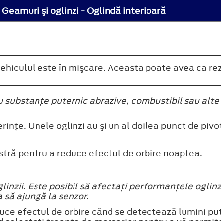
Geamuri şi oglinzi - Oglindă interioară
 vehiculul este în mişcare. Aceasta poate avea ca rez
cu substanţe puternic abrazive, combustibil sau alt
rinţe. Unele oglinzi au şi un al doilea punct de pivot
tră pentru a reduce efectul de orbire noaptea.
glinzii. Este posibil să afectaţi performanţele oglinz
 să ajungă la senzor.
ce efectul de orbire când se detectează lumini put