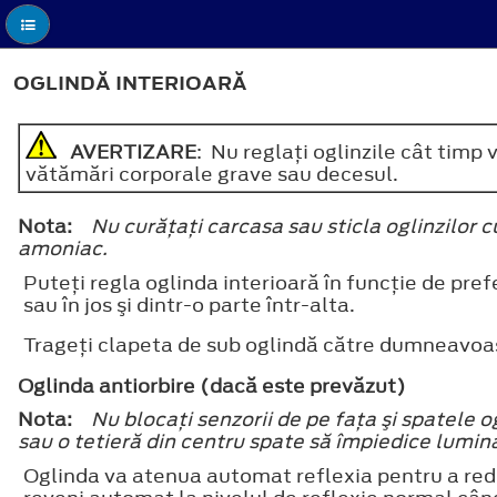
OGLINDĂ INTERIOARĂ
AVERTIZARE
: Nu reglaţi oglinzile cât timp
vătămări corporale grave sau decesul.
Nota:
Nu curăţaţi carcasa sau sticla oglinzilor 
amoniac.
Puteţi regla oglinda interioară în funcţie de prefe
sau în jos şi dintr-o parte într-alta.
Trageţi clapeta de sub oglindă către dumneavoas
Oglinda antiorbire (dacă este prevăzut)
Nota:
Nu blocaţi senzorii de pe faţa şi spatele o
sau o tetieră din centru spate să împiedice lumina
Oglinda va atenua automat reflexia pentru a redu