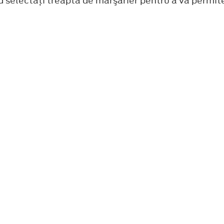
d selectaţi treapta de marşarier pentru a vă permite