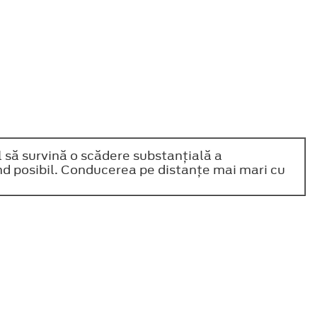
l să survină o scădere substanţială a
ând posibil. Conducerea pe distanţe mai mari cu