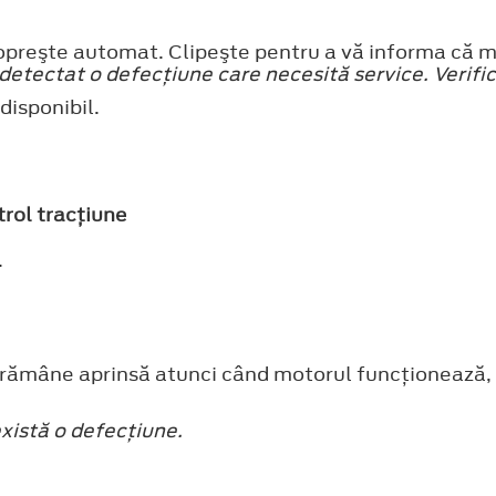
preşte automat. Clipeşte pentru a vă informa că mo
detectat o defecţiune care necesită service. Verific
disponibil.
trol tracţiune
.
rămâne aprinsă atunci când motorul funcţionează, a
xistă o defecţiune.