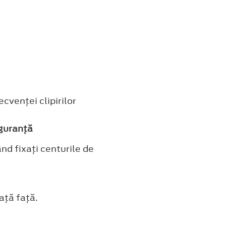
cvenţei clipirilor
iguranţă
d fixaţi centurile de
aţă faţă.