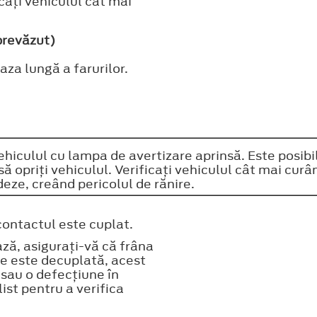
caţi vehiculul cât mai
prevăzut)
za lungă a farurilor.
ehiculul cu lampa de avertizare aprinsă. Este posibi
ă opriţi vehiculul. Verificaţi vehiculul cât mai cur
eze, creând pericolul de rănire.
contactul este cuplat.
ză, asiguraţi-vă că frâna
e este decuplată, acest
ă sau o defecţiune în
ist pentru a verifica