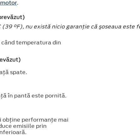
e motor
.
prevăzut)
(39 °F), nu există nicio garanţie că şoseaua este fe
ci când temperatura din
revăzut)
aţă spate.
ţă în pantă este pornită.
i obţine performanţe mai
duce emisiile prin
nferioară.