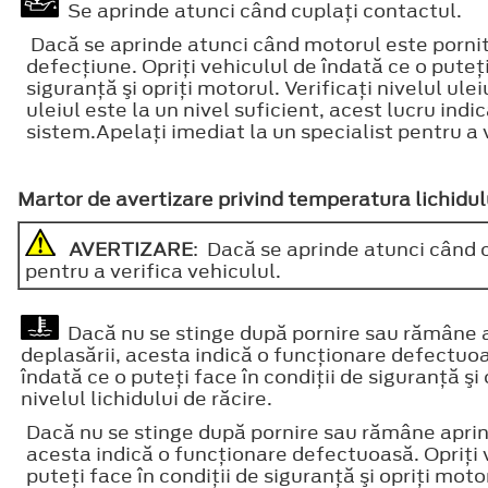
Se aprinde atunci când cuplaţi contactul.
Dacă se aprinde atunci când motorul este pornit,
defecţiune. Opriţi vehiculul de îndată ce o puteţi
siguranţă şi opriţi motorul. Verificaţi nivelul ule
uleiul este la un nivel suficient, acest lucru ind
sistem.Apelaţi imediat la un specialist pentru a v
Martor de avertizare privind temperatura lichidul
AVERTIZARE
: Dacă se aprinde atunci când c
pentru a verifica vehiculul.
Dacă nu se stinge după pornire sau rămâne a
deplasării, acesta indică o funcţionare defectuoa
îndată ce o puteţi face în condiţii de siguranţă şi 
nivelul lichidului de răcire.
Dacă nu se stinge după pornire sau rămâne aprins
acesta indică o funcţionare defectuoasă. Opriţi 
puteţi face în condiţii de siguranţă şi opriţi motor