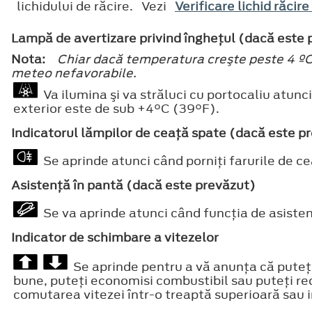
lichidului de răcire. Vezi
Verificare lichid răcir
Lampă de avertizare privind îngheţul (dacă este 
Nota:
Chiar dacă temperatura creşte peste 4 ºC 
meteo nefavorabile.
Va ilumina şi va străluci cu portocaliu atun
exterior este de sub +4°C (39°F).
Indicatorul lămpilor de ceaţă spate (dacă este p
Se aprinde atunci când porniţi farurile de ce
Asistenţă în pantă (dacă este prevăzut)
Se va aprinde atunci când funcţia de asisten
Indicator de schimbare a vitezelor
Se aprinde pentru a vă anunţa că puteţ
bune, puteţi economisi combustibil sau puteţi re
comutarea vitezei într-o treaptă superioară sau i