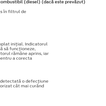
combustibil (diesel) (dacă este prevăzut)
în filtrul de
lat iniţial. Indicatorul
pă să funcţioneze,
torul rămâne aprins, iar
 pentru a corecta
 detectată o defecţiune
orizat cât mai curând