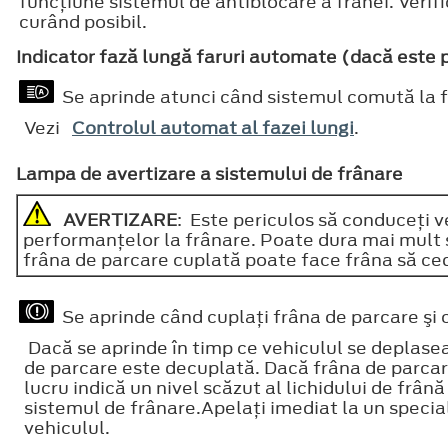
funcţiune sistemul de antiblocare a frânei. Verifi
curând posibil.
Indicator fază lungă faruri automate (dacă este 
Se aprinde atunci când sistemul comută la fa
Vezi
Controlul automat al fazei lungi
.
Lampa de avertizare a sistemului de frânare
AVERTIZARE
: Este periculos să conduceţi v
performanţelor la frânare. Poate dura mai mult s
frâna de parcare cuplată poate face frâna să ced
Se aprinde când cuplaţi frâna de parcare şi 
Dacă se aprinde în timp ce vehiculul se deplasea
de parcare este decuplată. Dacă frâna de parcar
lucru indică un nivel scăzut al lichidului de frân
sistemul de frânare.Apelaţi imediat la un special
vehiculul.