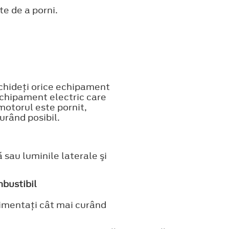
te de a porni.
nchideţi orice echipament
 echipament electric care
motorul este pornit,
urând posibil.
 sau luminile laterale şi
mbustibil
imentaţi cât mai curând