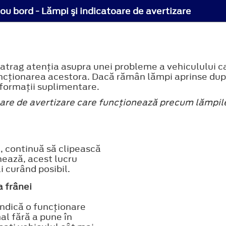
ou bord - Lămpi şi indicatoare de avertizare
 atrag atenţia asupra unei probleme a vehiculului c
funcţionarea acestora. Dacă rămân lămpi aprinse după
nformaţii suplimentare.
oare de avertizare care funcţionează precum lămpile
, continuă să clipească
ează, acest lucru
i curând posibil.
a frânei
ndică o funcţionare
l fără a pune în