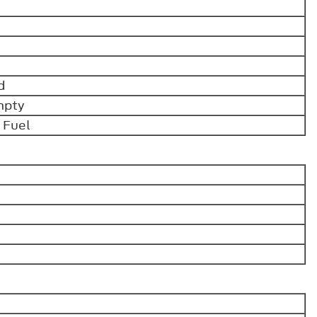
d
mpty
 Fuel