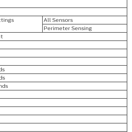
tings
All Sensors
Perimeter Sensing
it
ds
ds
nds