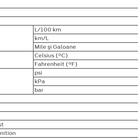
L/100 km
km/L
Mile şi Galoane
Celsius (°C)
Fahrenheit (°F)
psi
kPa
bar
st
nition