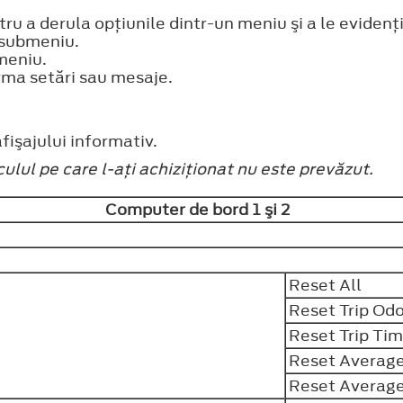
ru a derula opţiunile dintr-un meniu şi a le evidenţ
 submeniu.
meniu.
rma setări sau mesaje.
fişajului informativ.
ulul pe care l-aţi achiziţionat nu este prevăzut.
Computer de bord 1 şi 2
Reset All
Reset Trip Od
Reset Trip Tim
Reset Average
Reset Averag