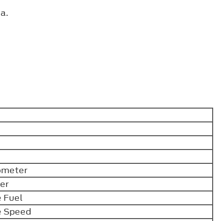
ia.
ometer
er
 Fuel
e Speed