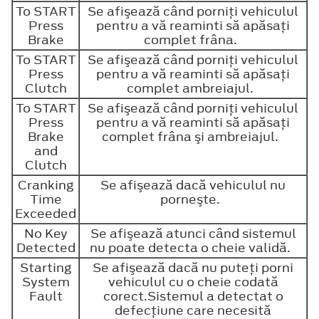
To START
Se afişează când porniţi vehiculul
Press
pentru a vă reaminti să apăsaţi
Brake
complet frâna.
To START
Se afişează când porniţi vehiculul
Press
pentru a vă reaminti să apăsaţi
Clutch
complet ambreiajul.
To START
Se afişează când porniţi vehiculul
Press
pentru a vă reaminti să apăsaţi
Brake
complet frâna şi ambreiajul.
and
Clutch
Cranking
Se afişează dacă vehiculul nu
Time
porneşte.
Exceeded
No Key
Se afişează atunci când sistemul
Detected
nu poate detecta o cheie validă.
Starting
Se afişează dacă nu puteţi porni
System
vehiculul cu o cheie codată
Fault
corect.Sistemul a detectat o
defecţiune care necesită