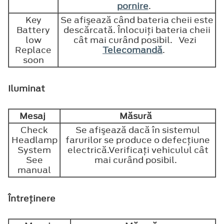
pornire
.
Key
Se afişează când bateria cheii este
Battery
descărcată. Înlocuiţi bateria cheii
low
cât mai curând posibil. Vezi
Replace
Telecomandă
.
soon
Iluminat
Mesaj
Măsură
Check
Se afişează dacă în sistemul
Headlamp
farurilor se produce o defecţiune
System
electrică.Verificaţi vehiculul cât
See
mai curând posibil.
manual
Întreţinere