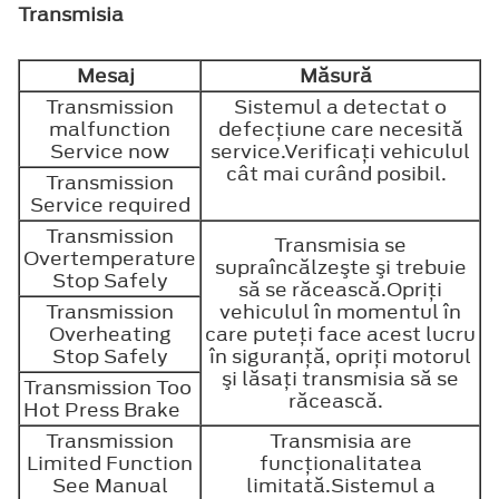
Transmisia
Mesaj
Măsură
Transmission
Sistemul a detectat o
malfunction
defecţiune care necesită
Service now
service.Verificaţi vehiculul
cât mai curând posibil.
Transmission
Service required
Transmission
Transmisia se
Overtemperature
supraîncălzeşte şi trebuie
Stop Safely
să se răcească.Opriţi
Transmission
vehiculul în momentul în
Overheating
care puteţi face acest lucru
Stop Safely
în siguranţă, opriţi motorul
şi lăsaţi transmisia să se
Transmission Too
răcească.
Hot Press Brake
Transmission
Transmisia are
Limited Function
funcţionalitatea
See Manual
limitată.Sistemul a