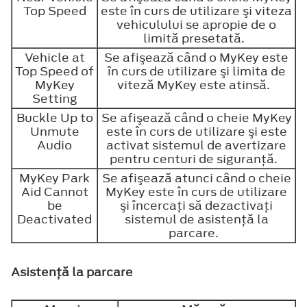
Top Speed
este în curs de utilizare şi viteza
vehiculului se apropie de o
limită presetată.
Vehicle at
Se afişează când o MyKey este
Top Speed of
în curs de utilizare şi limita de
MyKey
viteză MyKey este atinsă.
Setting
Buckle Up to
Se afişează când o cheie MyKey
Unmute
este în curs de utilizare şi este
Audio
activat sistemul de avertizare
pentru centuri de siguranţă.
MyKey Park
Se afişează atunci când o cheie
Aid Cannot
MyKey este în curs de utilizare
be
şi încercaţi să dezactivaţi
Deactivated
sistemul de asistenţă la
parcare.
Asistenţă la parcare