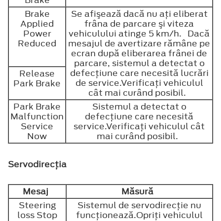
Brake
Brake
Se afişează dacă nu aţi eliberat
Applied
frâna de parcare şi viteza
Power
vehiculului atinge 5 km/h. Dacă
Reduced
mesajul de avertizare rămâne pe
ecran după eliberarea frânei de
parcare, sistemul a detectat o
defecţiune care necesită lucrări
Release
de service.Verificaţi vehiculul
Park Brake
cât mai curând posibil.
Park Brake
Sistemul a detectat o
Malfunction
defecţiune care necesită
Service
service.Verificaţi vehiculul cât
Now
mai curând posibil.
Servodirecţia
Mesaj
Măsură
Steering
Sistemul de servodirecţie nu
loss Stop
funcţionează.Opriţi vehiculul