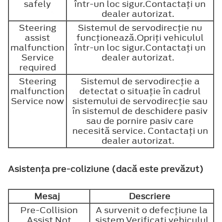
safely
într-un loc sigur.Contactaţi un
dealer autorizat.
Steering
Sistemul de servodirecţie nu
assist
funcţionează.Opriţi vehiculul
malfunction
într-un loc sigur.Contactaţi un
Service
dealer autorizat.
required
Steering
Sistemul de servodirecţie a
malfunction
detectat o situaţie în cadrul
Service now
sistemului de servodirecţie sau
în sistemul de deschidere pasiv
sau de pornire pasiv care
necesită service. Contactaţi un
dealer autorizat.
Asistenţa pre-coliziune (dacă este prevăzut)
Mesaj
Descriere
Pre-Collision
A survenit o defecţiune la
Assist Not
sistem.Verificaţi vehiculul