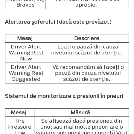
Brakes
apropie.
Alertarea şoferului (dacă este prevăzut)
Mesaj
Descriere
Driver Alert
Luaţi o pauză din cauza
Warning Rest
nivelului scăzut de atenţie.
Now
Driver Alert
Vă recomandăm să faceţi o
Warning Rest
pauză din cauza nivelului
Suggested
scăzut de atenţie.
Sistemul de monitorizare a presiunii în pneuri
Mesaj
Măsură
Tire
Se afişează dacă presiunea din
Pressure
unul sau mai multe pneuri are o
Low
valoare sub presiunea corectă.Vezi