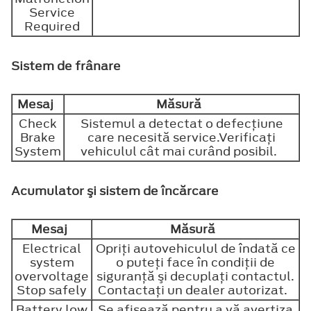
Service
Required
Sistem de frânare
Mesaj
Măsură
Check
Sistemul a detectat o defecţiune
Brake
care necesită service.Verificaţi
System
vehiculul cât mai curând posibil.
Acumulator şi sistem de încărcare
Mesaj
Măsură
Electrical
Opriţi autovehiculul de îndată ce
system
o puteţi face în condiţii de
overvoltage
siguranţă şi decuplaţi contactul.
Stop safely
Contactaţi un dealer autorizat.
Battery low
Se afişează pentru a vă avertiza