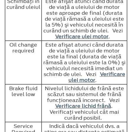
Schimbaţi în
Este afişat atunci când durata
curând uleiul
de viaţă a uleiului de motor
este aproape de final (durata
de viaţă rămasă a uleiului este
la 5%) şi vehiculul necesită în
curând un schimb de ulei. Vezi
Verificare ulei motor
.
Oil change
Este afişat atunci când durata
required
de viaţă a uleiului de motor
este la final (durata de viaţă
rămasă a uleiului este la 0%) şi
vehiculul necesită imediat un
schimb de ulei. Vezi
Verificare
ulei motor
.
Brake fluid
Nivelul lichidului de frână este
level low
scăzut sau sistemul de frână
funcţionează incorect. Vezi
Verificare lichid frână
.
Verificaţi vehiculul cât mai
curând posibil.
Service
Indică dacă vehiculul dvs. a