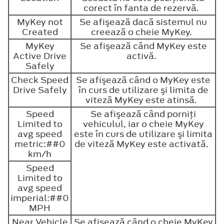
corect în fanta de rezervă.
MyKey not
Se afişează dacă sistemul nu
Created
creează o cheie MyKey.
MyKey
Se afişează când MyKey este
Active Drive
activă.
Safely
Check Speed
Se afişează când o MyKey este
Drive Safely
în curs de utilizare şi limita de
viteză MyKey este atinsă.
Speed
Se afişează când porniţi
Limited to
vehiculul, iar o cheie MyKey
avg speed
este în curs de utilizare şi limita
metric:##0
de viteză MyKey este activată.
km/h
Speed
Limited to
avg speed
imperial:##0
MPH
Near Vehicle
Se afişează când o cheie MyKey