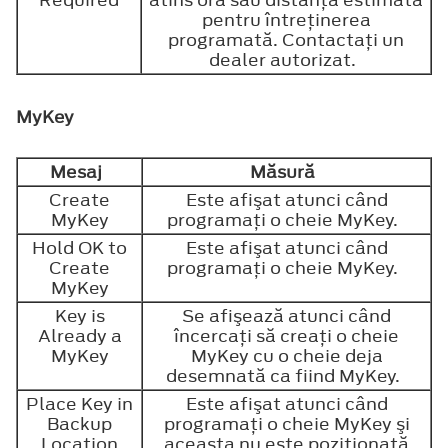
Required
atins ora sau distanţa estimată
pentru întreţinerea
programată. Contactaţi un
dealer autorizat.
MyKey
Mesaj
Măsură
Create
Este afişat atunci când
MyKey
programaţi o cheie MyKey.
Hold OK to
Este afişat atunci când
Create
programaţi o cheie MyKey.
MyKey
Key is
Se afişează atunci când
Already a
încercaţi să creaţi o cheie
MyKey
MyKey cu o cheie deja
desemnată ca fiind MyKey.
Place Key in
Este afişat atunci când
Backup
programaţi o cheie MyKey şi
Location
aceasta nu este poziţionată