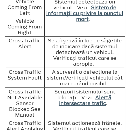
Vehicle
Sistemul detectează un
Coming From
vehicul. Vezi
Sistem de
Left
informaţii cu privire la punctul
mort
.
Vehicle
Coming From
Right
Cross Traffic
Se afişează în loc de săgeţile
Alert
de indicare dacă sistemul
detectează un vehicul.
Verificaţi traficul care se
apropie.
Cross Traffic
A survenit o defecţiune la
System Fault
sistem.Verificaţi vehiculul cât
mai curând posibil.
Cross Traffic
Senzorii sistemului sunt
Not Available
blocaţi. Vezi
Alertă
Sensor
intersectare trafic
.
Blocked See
Manual
Cross Traffic
Sistemul acţionează frânele.
Alert Applying
Verificaţi traficul care se