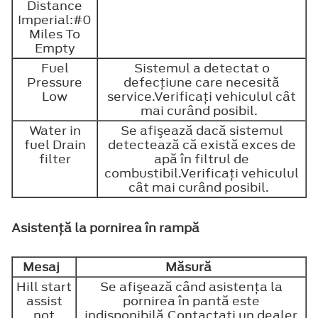
Distance
Imperial:#0
Miles To
Empty
Fuel
Sistemul a detectat o
Pressure
defecţiune care necesită
Low
service.Verificaţi vehiculul cât
mai curând posibil.
Water in
Se afişează dacă sistemul
fuel Drain
detectează că există exces de
filter
apă în filtrul de
combustibil.Verificaţi vehiculul
cât mai curând posibil.
Asistenţă la pornirea în rampă
Mesaj
Măsură
Hill start
Se afişează când asistenţa la
assist
pornirea în pantă este
not
indisponibilă.Contactaţi un dealer