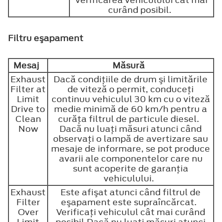
verificarea vehiculului cât mai
curând posibil.
Filtru eşapament
Mesaj
Măsură
Exhaust
Dacă condiţiile de drum şi limitările
Filter at
de viteză o permit, conduceţi
Limit
continuu vehiculul 30 km cu o viteză
Drive to
medie minimă de 60 km/h pentru a
Clean
curăţa filtrul de particule diesel.
Now
Dacă nu luaţi măsuri atunci când
observaţi o lampă de avertizare sau
mesaje de informare, se pot produce
avarii ale componentelor care nu
sunt acoperite de garanţia
vehiculului.
Exhaust
Este afişat atunci când filtrul de
Filter
eşapament este supraîncărcat.
Over
Verificaţi vehiculul cât mai curând