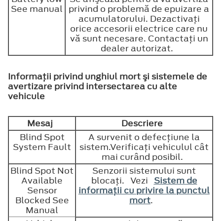
See manual
privind o problemă de epuizare a
acumulatorului. Dezactivaţi
orice accesorii electrice care nu
vă sunt necesare. Contactaţi un
dealer autorizat.
Informaţii privind unghiul mort şi sistemele de
avertizare privind intersectarea cu alte
vehicule
Mesaj
Descriere
Blind Spot
A survenit o defecţiune la
System Fault
sistem.Verificaţi vehiculul cât
mai curând posibil.
Blind Spot Not
Senzorii sistemului sunt
Available
blocaţi. Vezi
Sistem de
Sensor
informaţii cu privire la punctul
Blocked See
mort
.
Manual