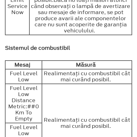
Limit
posibil.Dacă nu luaţi măsuri atunci
Service
când observaţi o lampă de avertizare
Now
sau mesaje de informare, se pot
produce avarii ale componentelor
care nu sunt acoperite de garanţia
vehiculului.
Sistemul de combustibil
Mesaj
Măsură
Fuel Level
Realimentaţi cu combustibil cât
Low
mai curând posibil.
Fuel Level
Low
Distance
Metric:##0
Km To
Empty
Realimentaţi cu combustibil cât
mai curând posibil.
Fuel Level
Low