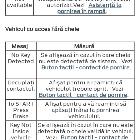
available
autorizat.Vezi
Asistenţă la
pornirea în rampă
.
Vehicul cu acces fără cheie
Mesaj
Măsură
No Key
Se afişează în cazul în care cheia
Detected
nu este detectată de sistem. Vezi
Buton tactil - contact de pornire
.
Decuplaţi
Afişat pentru a reaminti că
contactul.
vehiculul trebuie oprit. Vezi
Buton tactil - contact de pornire
.
To START
Afişat pentru a vă reaminti să
Press
apăsaţi frâna la pornirea
Brake
vehiculului.
Key Not
Se afişează în cazul în care nu este
Inside
detectată o cheie validă în vehicul.
vehicle
Vezi
Buton tactil - contact de