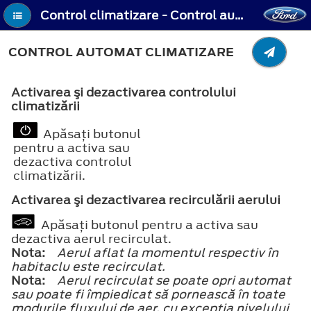
Control climatizare - Control automat climatizare
CONTROL AUTOMAT CLIMATIZARE
Activarea şi dezactivarea controlului
climatizării
Apăsaţi butonul
pentru a activa sau
dezactiva controlul
climatizării.
Activarea şi dezactivarea recirculării aerului
Apăsaţi butonul pentru a activa sau
dezactiva aerul recirculat.
Nota:
Aerul aflat la momentul respectiv în
habitaclu este recirculat.
Nota:
Aerul recirculat se poate opri automat
sau poate fi împiedicat să pornească în toate
modurile fluxului de aer, cu excepţia nivelului