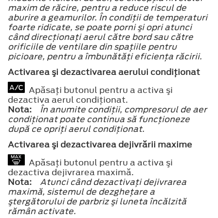
maxim de răcire, pentru a reduce riscul de
aburire a geamurilor. În condiţii de temperaturi
foarte ridicate, se poate porni şi opri atunci
când direcţionaţi aerul către bord sau către
orificiile de ventilare din spaţiile pentru
picioare, pentru a îmbunătăţi eficienţa răcirii.
Activarea şi dezactivarea aerului condiţionat
Apăsaţi butonul pentru a activa şi
dezactiva aerul condiţionat.
Nota:
În anumite condiţii, compresorul de aer
condiţionat poate continua să funcţioneze
după ce opriţi aerul condiţionat.
Activarea şi dezactivarea dejivrării maxime
Apăsaţi butonul pentru a activa şi
dezactiva dejivrarea maximă.
Nota:
Atunci când dezactivaţi dejivrarea
maximă, sistemul de dezgheţare a
ştergătorului de parbriz şi luneta încălzită
rămân activate.