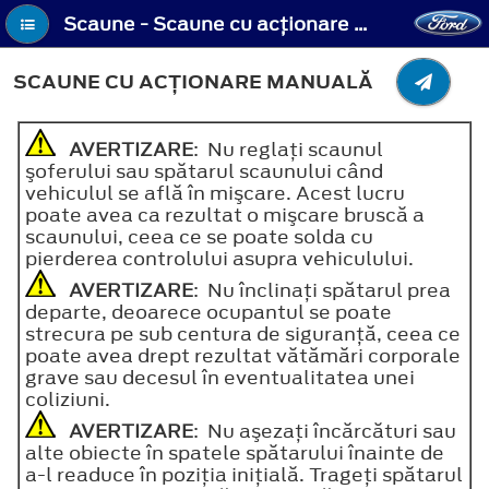
Scaune - Scaune cu acţionare manuală
SCAUNE CU ACŢIONARE MANUALĂ
AVERTIZARE
: Nu reglaţi scaunul
şoferului sau spătarul scaunului când
vehiculul se află în mişcare. Acest lucru
poate avea ca rezultat o mişcare bruscă a
scaunului, ceea ce se poate solda cu
pierderea controlului asupra vehiculului.
AVERTIZARE
: Nu înclinaţi spătarul prea
departe, deoarece ocupantul se poate
strecura pe sub centura de siguranţă, ceea ce
poate avea drept rezultat vătămări corporale
grave sau decesul în eventualitatea unei
coliziuni.
AVERTIZARE
: Nu aşezaţi încărcături sau
alte obiecte în spatele spătarului înainte de
a-l readuce în poziţia iniţială. Trageţi spătarul