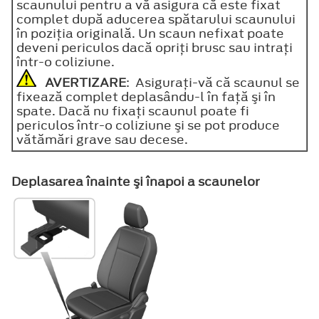
scaunului pentru a vă asigura că este fixat
complet după aducerea spătarului scaunului
în poziţia originală. Un scaun nefixat poate
deveni periculos dacă opriţi brusc sau intraţi
într-o coliziune.
AVERTIZARE
: Asiguraţi-vă că scaunul se
fixează complet deplasându-l în faţă şi în
spate. Dacă nu fixaţi scaunul poate fi
periculos într-o coliziune şi se pot produce
vătămări grave sau decese.
Deplasarea înainte şi înapoi a scaunelor