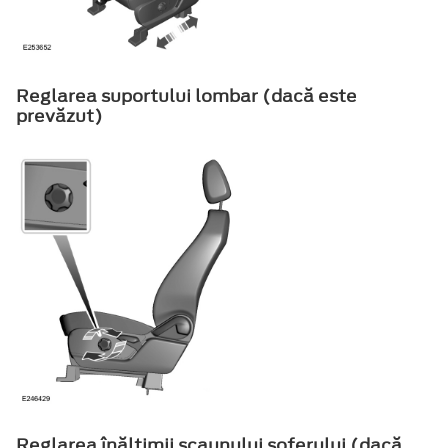
Reglarea suportului lombar (dacă este
prevăzut)
Reglarea înălţimii scaunului şoferului (dacă