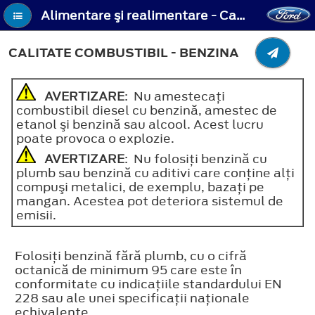
Alimentare şi realimentare - Calitate combustibil - Benzina
CALITATE COMBUSTIBIL - BENZINA
AVERTIZARE
: Nu amestecaţi
combustibil diesel cu benzină, amestec de
etanol şi benzină sau alcool. Acest lucru
poate provoca o explozie.
AVERTIZARE
: Nu folosiţi benzină cu
plumb sau benzină cu aditivi care conţine alţi
compuşi metalici, de exemplu, bazaţi pe
mangan. Acestea pot deteriora sistemul de
emisii.
Folosiţi benzină fără plumb, cu o cifră
octanică de minimum 95 care este în
conformitate cu indicaţiile standardului EN
228 sau ale unei specificaţii naţionale
echivalente.