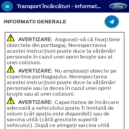
Transport încărcături - Informatii generale
INFORMATII GENERALE
AVERTIZARE
: Asiguraţi-vă că fixaţi bine
obiectele din portbagaj. Nerespectarea
acestei instrucţiuni poate duce la vătămări
personale în cazul unei opriri bruşte sau al
unei coliziuni.
AVERTIZARE
: Nu amplasaţi obiecte pe
copertina portbagajului. Nerespectarea
acestei instrucţiuni poate duce la vătămări
personale sau la deces în cazul unei opriri
bruşte sau al unei coliziuni.
AVERTIZARE
: Capacitatea de încărcare
adecvată a vehiculului poate fi limitată de
volum (cât spațiu este disponibil) sau de
sarcina utilă (câtă greutate suportă
vehiculul). După ce atingeți sarcina utilă