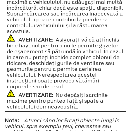
maximă a vehiculului, nu adăugați mai multă
încărcătură, chiar dacă este spațiu disponibil.
Supraîncărcarea sau încărcarea inadecvată a
vehiculului poate contribui la pierderea
controlului vehiculului și la răsturnarea
acestuia.
AVERTIZARE
: Asiguraţi-vă că aţi închis
bine hayonul pentru a nu le permite gazelor
de eşapament să pătrundă în vehicul. În cazul
în care nu puteţi închide complet oblonul de
ridicare, deschideţi gurile de ventilare sau
geamurile pentru a permite aerisirea
vehiculului. Nerespectarea acestei
instrucţiuni poate provoca vătămări
corporale sau decesul.
AVERTIZARE
: Nu depăşiţi sarcinile
maxime pentru puntea faţă şi spate a
vehiculului dumneavoastră.
Nota:
Atunci când încărcaţi obiecte lungi în
vehicul, spre exemplu ţevi, cherestea sau