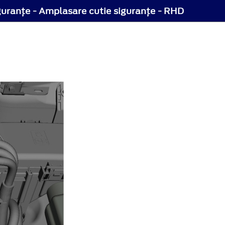
guranţe - Amplasare cutie siguranţe - RHD