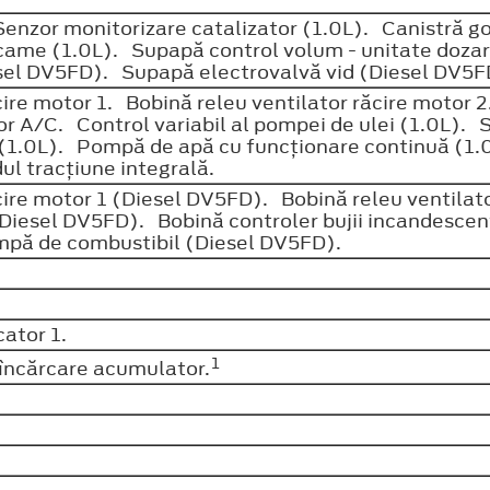
Senzor monitorizare catalizator (1.0L). Canistră g
cu came (1.0L). Supapă control volum - unitate doz
esel DV5FD). Supapă electrovalvă vid (Diesel DV5
cire motor 1. Bobină releu ventilator răcire motor 
r A/C. Control variabil al pompei de ulei (1.0L). 
r (1.0L). Pompă de apă cu funcţionare continuă (1.
ul tracţiune integrală.
ăcire motor 1 (Diesel DV5FD). Bobină releu ventilat
(Diesel DV5FD). Bobină controler bujii incandescen
mpă de combustibil (Diesel DV5FD).
cator 1.
1
încărcare acumulator.