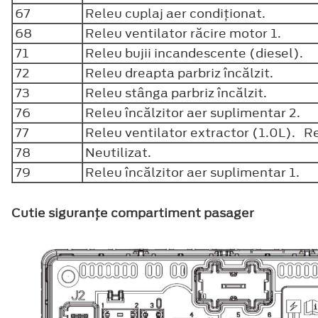
67
Releu cuplaj aer condiţionat.
68
Releu ventilator răcire motor 1.
71
Releu bujii incandescente (diesel).
72
Releu dreapta parbriz încălzit.
73
Releu stânga parbriz încălzit.
76
Releu încălzitor aer suplimentar 2.
77
Releu ventilator extractor (1.0L). 
78
Neutilizat.
79
Releu încălzitor aer suplimentar 1.
Cutie siguranţe compartiment pasager