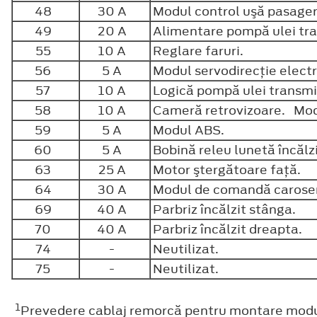
48
30 A
Modul control uşă pasager
49
20 A
Alimentare pompă ulei tra
55
10 A
Reglare faruri.
56
5 A
Modul servodirecţie elect
57
10 A
Logică pompă ulei transmis
58
10 A
Cameră retrovizoare. Mo
59
5 A
Modul ABS.
60
5 A
Bobină releu lunetă încălz
63
25 A
Motor ştergătoare faţă.
64
30 A
Modul de comandă caroseri
69
40 A
Parbriz încălzit stânga.
70
40 A
Parbriz încălzit dreapta.
74
-
Neutilizat.
75
-
Neutilizat.
1
Prevedere cablaj remorcă pentru montare modul 