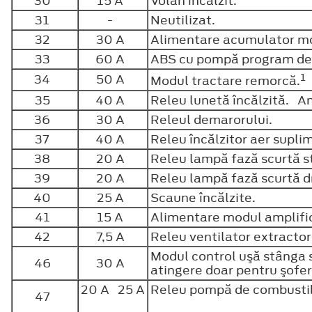
30
15 A
Volan încălzit.
31
-
Neutilizat.
32
30 A
Alimentare acumulator m
33
60 A
ABS cu pompă program de 
1
34
50 A
Modul tractare remorcă.
35
40 A
Releu lunetă încălzită. A
36
30 A
Releul demarorului.
37
40 A
Releu încălzitor aer supli
38
20 A
Releu lampă fază scurtă 
39
20 A
Releu lampă fază scurtă 
40
25 A
Scaune încălzite.
41
15 A
Alimentare modul amplifi
42
7,5 A
Releu ventilator extracto
Modul control uşă stânga 
46
30 A
atingere doar pentru şofe
20 A 25 A
Releu pompă de combustib
47