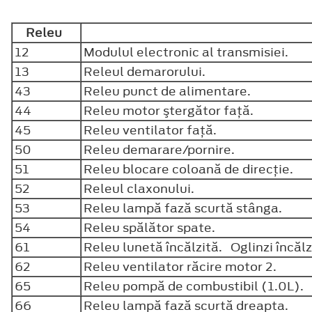
Releu
12
Modulul electronic al transmisiei.
13
Releul demarorului.
43
Releu punct de alimentare.
44
Releu motor ştergător faţă.
45
Releu ventilator faţă.
50
Releu demarare/pornire.
51
Releu blocare coloană de direcţie.
52
Releul claxonului.
53
Releu lampă fază scurtă stânga.
54
Releu spălător spate.
61
Releu lunetă încălzită. Oglinzi încăl
62
Releu ventilator răcire motor 2.
65
Releu pompă de combustibil (1.0L). R
66
Releu lampă fază scurtă dreapta.