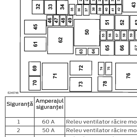
Amperajul
Siguranţă
siguranţei
1
60 A
Releu ventilator răcire mo
2
50 A
Releu ventilator răcire mo