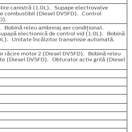
olire canistră (1.0L). Supape electrovalve
are combustibil (Diesel DV5FD). Control
FD).
2. Bobină releu ambreiaj aer condiţionat.
Supapă electronică de control vid (1.0L). Bobină
0L). Unitate încălzitor transmisie automată.
or răcire motor 2 (Diesel DV5FD). Bobină releu
te (Diesel DV5FD). Obturator activ grilă (Diesel