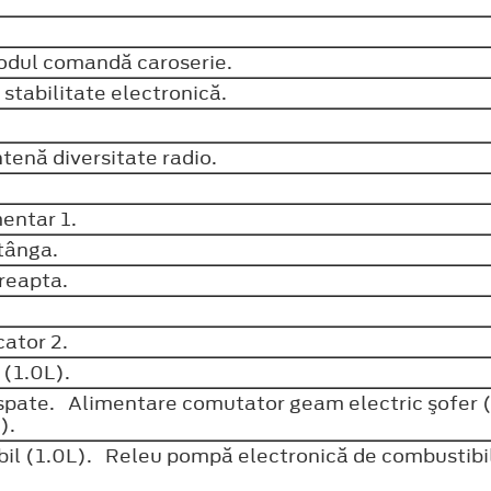
odul comandă caroserie.
stabilitate electronică.
ntenă diversitate radio.
mentar 1.
stânga.
dreapta.
cator 2.
r (1.0L).
spate. Alimentare comutator geam electric şofer (
r).
il (1.0L). Releu pompă electronică de combustibi