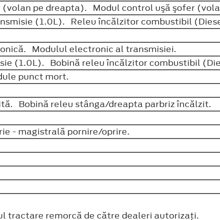
 (volan pe dreapta). Modul control uşă şofer (vol
nsmisie (1.0L). Releu încălzitor combustibil (Dies
ronică. Modulul electronic al transmisiei.
ie (1.0L). Bobină releu încălzitor combustibil (Di
dule punct mort.
ită. Bobină releu stânga/dreapta parbriz încălzit.
e - magistrală pornire/oprire.
tractare remorcă de către dealeri autorizaţi.