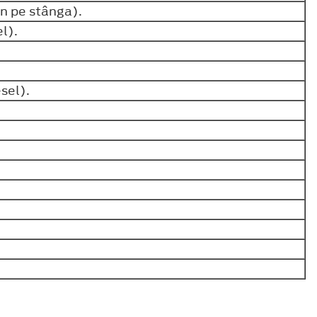
an pe stânga).
el).
esel).