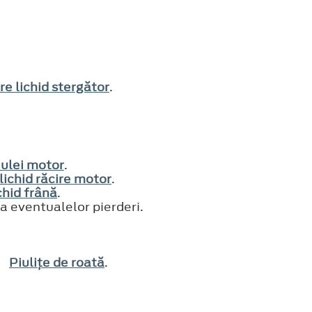
re lichid stergător
.
 ulei motor
.
 lichid răcire motor
.
chid frână
.
ea eventualelor pierderi.
zi
Piuliţe de roată
.