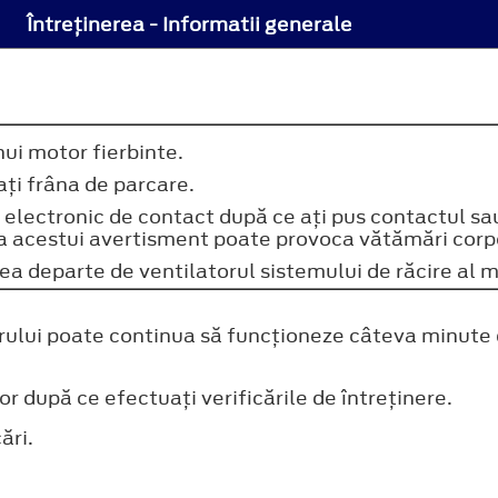
Întreţinerea - Informatii generale
nui motor fierbinte.
aţi frâna de parcare.
i electronic de contact după ce aţi pus contactul s
a acestui avertisment poate provoca vătămări corp
ea departe de ventilatorul sistemului de răcire al m
torului poate continua să funcţioneze câteva minute
 după ce efectuaţi verificările de întreţinere.
ări.