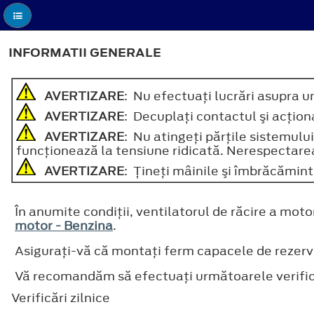
INFORMATII GENERALE
AVERTIZARE
: Nu efectuaţi lucrări asupra u
AVERTIZARE
: Decuplaţi contactul şi acţion
AVERTIZARE
: Nu atingeţi părţile sistemulu
funcţionează la tensiune ridicată. Nerespectare
AVERTIZARE
: Ţineţi mâinile şi îmbrăcămint
În anumite condiţii, ventilatorul de răcire a mo
motor - Benzina
.
Asiguraţi-vă că montaţi ferm capacele de rezervor
Vă recomandăm să efectuaţi următoarele verific
Verificări zilnice