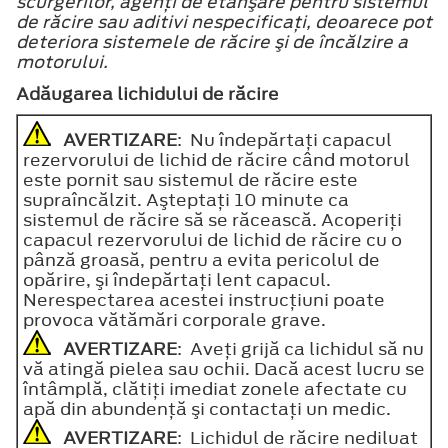
scurgerilor, agenţi de etanşare pentru sistemul
de răcire sau aditivi nespecificaţi, deoarece pot
deteriora sistemele de răcire şi de încălzire a
motorului.
Adăugarea lichidului de răcire
AVERTIZARE
: Nu îndepărtaţi capacul
rezervorului de lichid de răcire când motorul
este pornit sau sistemul de răcire este
supraîncălzit. Aşteptaţi 10 minute ca
sistemul de răcire să se răcească. Acoperiţi
capacul rezervorului de lichid de răcire cu o
pânză groasă, pentru a evita pericolul de
opărire, şi îndepărtaţi lent capacul.
Nerespectarea acestei instrucţiuni poate
provoca vătămări corporale grave.
AVERTIZARE
: Aveţi grijă ca lichidul să nu
vă atingă pielea sau ochii. Dacă acest lucru se
întâmplă, clătiţi imediat zonele afectate cu
apă din abundenţă şi contactaţi un medic.
AVERTIZARE
: Lichidul de răcire nediluat