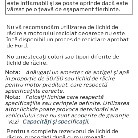
este inflamabil şi se poate aprinde dacă este
vărsat pe o ţeavă de eşapament fierbinte.
Nu vă recomandăm utilizarea de lichid de
răcire a motorului reciclat deoarece nu este
încă disponibil un proces de reciclare aprobat
de Ford.
Nu amestecaţi culori sau tipuri diferite de
lichid de răcire.
Nota:
Adăugaţi un amestec de antigel şi apă
în proporţie de 50/50 sau lichid de răcire
pentru motor prediluat, care respectă
specificaţiile corecte.
Nota:
Folosiţi lichide care respectă
specificaţiile sau cerinţele definite. Utilizarea
altor lichide poate provoca deteriorări ale
vehiculului care nu sunt acoperite de garanţie.
Vezi
Capacităţi şi specificaţii
.
Pentru a completa rezervorul de lichid de
răcire, procedaţi după cum urmează: