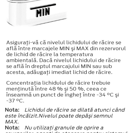
Asiguraţi-vă că nivelul lichidului de răcire se
află între marcajele
MIN
şi
MAX
din rezervorul
de lichid de răcire la temperatura
ambientală. Dacă nivelul lichidului de răcire
se află în dreptul marcajului MIN sau sub
acesta, adăugaţi imediat lichid de răcire.
Concentraţia lichidului de răcire trebuie
menţinută între 48 % şi 50 %, ceea ce
înseamnă un punct de îngheţ între -34 °C şi
-37 °C.
Nota:
Lichidul de răcire se dilată atunci când
este încălzit.Nivelul poate depăşi semnul
MAX
.
Nota:
Nu utilizaţi granule de oprire a