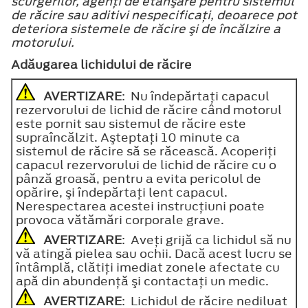
scurgerilor, agenţi de etanşare pentru sistemul
de răcire sau aditivi nespecificaţi, deoarece pot
deteriora sistemele de răcire şi de încălzire a
motorului.
Adăugarea lichidului de răcire
AVERTIZARE
: Nu îndepărtaţi capacul
rezervorului de lichid de răcire când motorul
este pornit sau sistemul de răcire este
supraîncălzit. Aşteptaţi 10 minute ca
sistemul de răcire să se răcească. Acoperiţi
capacul rezervorului de lichid de răcire cu o
pânză groasă, pentru a evita pericolul de
opărire, şi îndepărtaţi lent capacul.
Nerespectarea acestei instrucţiuni poate
provoca vătămări corporale grave.
AVERTIZARE
: Aveţi grijă ca lichidul să nu
vă atingă pielea sau ochii. Dacă acest lucru se
întâmplă, clătiţi imediat zonele afectate cu
apă din abundenţă şi contactaţi un medic.
AVERTIZARE
: Lichidul de răcire nediluat