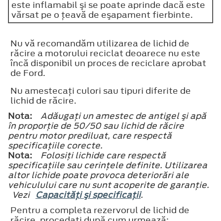
este inflamabil şi se poate aprinde dacă este
vărsat pe o ţeavă de eşapament fierbinte.
Nu vă recomandăm utilizarea de lichid de
răcire a motorului reciclat deoarece nu este
încă disponibil un proces de reciclare aprobat
de Ford.
Nu amestecaţi culori sau tipuri diferite de
lichid de răcire.
Nota:
Adăugaţi un amestec de antigel şi apă
în proporţie de 50/50 sau lichid de răcire
pentru motor prediluat, care respectă
specificaţiile corecte.
Nota:
Folosiţi lichide care respectă
specificaţiile sau cerinţele definite. Utilizarea
altor lichide poate provoca deteriorări ale
vehiculului care nu sunt acoperite de garanţie.
Vezi
Capacităţi şi specificaţii
.
Pentru a completa rezervorul de lichid de
răcire, procedaţi după cum urmează: