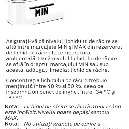
Asiguraţi-vă că nivelul lichidului de răcire se
află între marcajele
MIN
şi
MAX
din rezervorul
de lichid de răcire la temperatura
ambientală. Dacă nivelul lichidului de răcire
se află în dreptul marcajului MIN sau sub
acesta, adăugaţi imediat lichid de răcire.
Concentraţia lichidului de răcire trebuie
menţinută între 48 % şi 50 %, ceea ce
înseamnă un punct de îngheţ între -34 °C şi
-37 °C.
Nota:
Lichidul de răcire se dilată atunci când
este încălzit.Nivelul poate depăşi semnul
MAX
.
Nota:
Nu utilizaţi granule de oprire a