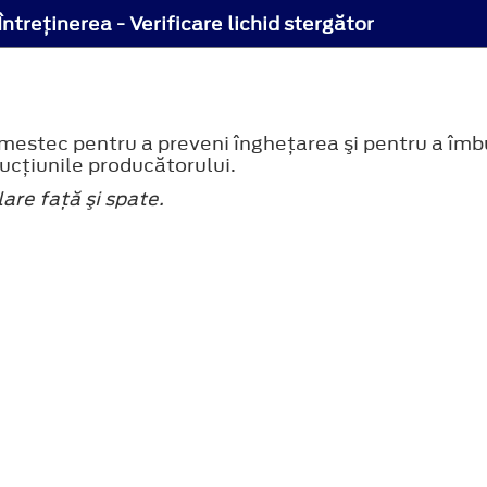
Întreţinerea - Verificare lichid stergător
n amestec pentru a preveni îngheţarea şi pentru a îmb
rucţiunile producătorului.
re faţă şi spate.