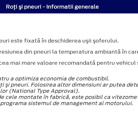
Roţi şi pneuri - Informatii generale
uri este fixată în deschiderea uşii şoferului.
) presiunea din pneuri la temperatura ambiantă în car
la cea mai mare valoare recomandată pentru vehicul 
entru a optimiza economia de combustibil.
i şi pneuri. Folosirea altor dimensiuni ar putea dete
lor (National Type Approval).
 cele montate în fabrică, este posibil ca vitezomet
reprograma sistemul de management al motorului.