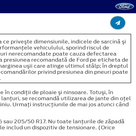
 ce priveşte dimensiunile, indicele de sarcină şi
rformanţele vehiculului, sporind riscul de
i pneuri nerecomandate poate cauza defectarea
le la presiunea recomandată de Ford pe eticheta de
marginea uşii care atinge ultimul stâlp; în dreptul
recomandărilor privind presiunea din pneuri poate
.
în condiţii de ploaie şi ninsoare. Totuşi, în
i lanţuri, se recomandă utilizarea de jante din oţel
iniu. Urmaţi instrucţiunile de mai jos atunci când
6 sau 205/50 R17. Nu toate lanţurile de zăpadă
ile includ un dispozitiv de tensionare. (Orice