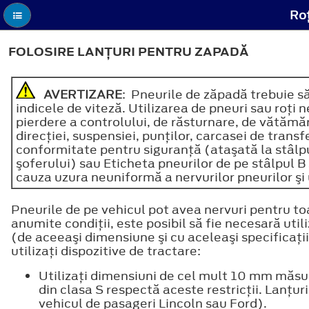
Roţ
FOLOSIRE LANŢURI PENTRU ZAPADĂ
AVERTIZARE
: Pneurile de zăpadă trebuie să
indicele de viteză. Utilizarea de pneuri sau roţ
pierdere a controlului, de răsturnare, de vătămăr
direcţiei, suspensiei, punţilor, carcasei de tran
conformitate pentru siguranţă (ataşată la stâlpul 
şoferului) sau Eticheta pneurilor de pe stâlpul 
cauza uzura neuniformă a nervurilor pneurilor şi 
Pneurile de pe vehicul pot avea nervuri pentru toat
anumite condiţii, este posibil să fie necesară util
(de aceeaşi dimensiune şi cu aceleaşi specificaţii
utilizaţi dispozitive de tractare:
Utilizaţi dimensiuni de cel mult 10 mm măsu
din clasa S respectă aceste restricţii. Lanţur
vehicul de pasageri Lincoln sau Ford).