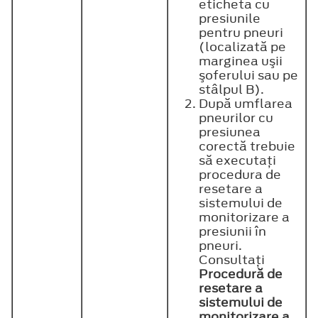
eticheta cu
presiunile
pentru pneuri
(localizată pe
marginea uşii
şoferului sau pe
stâlpul B).
După umflarea
pneurilor cu
presiunea
corectă trebuie
să executaţi
procedura de
resetare a
sistemului de
monitorizare a
presiunii în
pneuri.
Consultaţi
Procedură de
resetare a
sistemului de
monitorizare a