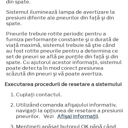
din spate.
Sistemul iluminează lampa de avertizare la
presiuni diferite ale pneurilor din faţă şi din
spate.
Pneurile trebuie rotite periodic pentru a
furniza performanţe constante şi o durată de
viaţă maximă, sistemul trebuie să ştie când
au fost rotite pneurile pentru a determina ce
set de pneuri se află pe punţile din faţă şi din
spate. Cu ajutorul acestor informaţii, sistemul
poate detecta în mod corect presiunea
scăzută din pneuri şi vă poate avertiza.
Executarea procedurii de resetare a sistemului
Cuplaţi contactul.
Utilizând comanda afişajului informativ,
navigaţi la opţiunea de resetare a presiunii
pneurilor. Vezi
Afişaj informaţii
.
Menţineţi apăsat butonul OK până când