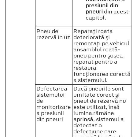
presiunii din
pneuri
din acest
capitol.
Pneu de
Reparaţi roata
rezervă în uz
deteriorată şi
remontaţi pe vehicul
ansamblul roată-
pneu pentru şosea
reparat pentru a
restaura
funcţionarea corectă
a sistemului.
Defectarea
Dacă pneurile sunt
sistemului
umflate corect şi
de
pneul de rezervă nu
monitorizare
este utilizat, însă
a presiunii
lumina rămâne
din pneuri
aprinsă, sistemul a
detectat o
defecţiune care