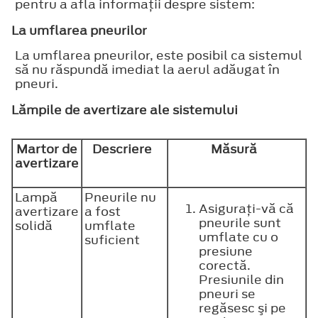
pentru a afla informaţii despre sistem:
La umflarea pneurilor
La umflarea pneurilor, este posibil ca sistemul
să nu răspundă imediat la aerul adăugat în
pneuri.
Lămpile de avertizare ale sistemului
Martor de
Descriere
Măsură
avertizare
Lampă
Pneurile nu
Asiguraţi-vă că
avertizare
a fost
pneurile sunt
solidă
umflate
umflate cu o
suficient
presiune
corectă.
Presiunile din
pneuri se
regăsesc şi pe