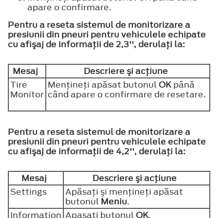
apare o confirmare.
Pentru a reseta sistemul de monitorizare a
presiunii din pneuri pentru vehiculele echipate
cu afişaj de informaţii de 2,3'', derulaţi la:
Mesaj
Descriere şi acţiune
Tire
Menţineţi apăsat butonul
OK
până
Monitor
când apare o confirmare de resetare.
Pentru a reseta sistemul de monitorizare a
presiunii din pneuri pentru vehiculele echipate
cu afişaj de informaţii de 4,2'', derulaţi la:
Mesaj
Descriere şi acţiune
Settings
Apăsaţi şi menţineţi apăsat
butonul
Meniu
.
Information
Apasati butonul
OK
.