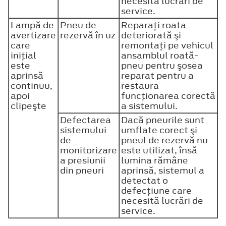
necesită lucrări de
service.
Lampă de
Pneu de
Reparaţi roata
avertizare
rezervă în uz
deteriorată şi
care
remontaţi pe vehicul
iniţial
ansamblul roată-
este
pneu pentru şosea
aprinsă
reparat pentru a
continuu,
restaura
apoi
funcţionarea corectă
clipeşte
a sistemului.
Defectarea
Dacă pneurile sunt
sistemului
umflate corect şi
de
pneul de rezervă nu
monitorizare
este utilizat, însă
a presiunii
lumina rămâne
din pneuri
aprinsă, sistemul a
detectat o
defecţiune care
necesită lucrări de
service.