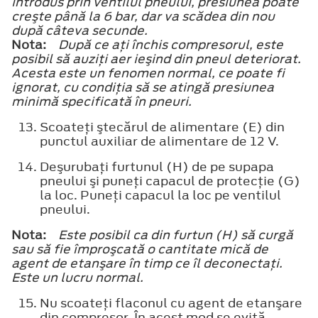
introdus prin ventilul pneului, presiunea poate
creşte până la 6 bar, dar va scădea din nou
după câteva secunde.
Nota:
După ce aţi închis compresorul, este
posibil să auziţi aer ieşind din pneul deteriorat.
Acesta este un fenomen normal, ce poate fi
ignorat, cu condiţia să se atingă presiunea
minimă specificată în pneuri.
Scoateţi ştecărul de alimentare (E) din
punctul auxiliar de alimentare de 12 V.
Deşurubaţi furtunul (H) de pe supapa
pneului şi puneţi capacul de protecţie (G)
la loc. Puneţi capacul la loc pe ventilul
pneului.
Nota:
Este posibil ca din furtun (H) să curgă
sau să fie împroşcată o cantitate mică de
agent de etanşare în timp ce îl deconectaţi.
Este un lucru normal.
Nu scoateţi flaconul cu agent de etanşare
din compresor. În acest mod se evită