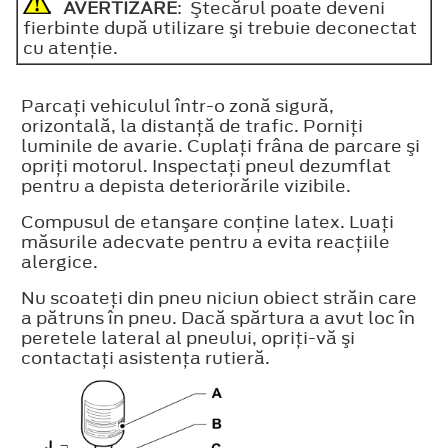
AVERTIZARE
: Ştecărul poate deveni
fierbinte după utilizare şi trebuie deconectat
cu atenţie.
Parcaţi vehiculul într-o zonă sigură,
orizontală, la distanţă de trafic. Porniţi
luminile de avarie. Cuplaţi frâna de parcare şi
opriţi motorul. Inspectaţi pneul dezumflat
pentru a depista deteriorările vizibile.
Compusul de etanşare conţine latex. Luaţi
măsurile adecvate pentru a evita reacţiile
alergice.
Nu scoateţi din pneu niciun obiect străin care
a pătruns în pneu. Dacă spărtura a avut loc în
peretele lateral al pneului, opriţi-vă şi
contactaţi asistenţa rutieră.