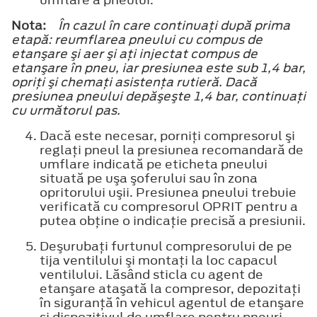
Nota:
În cazul în care continuaţi după prima
etapă: reumflarea pneului cu compus de
etanşare şi aer şi aţi injectat compus de
etanşare în pneu, iar presiunea este sub 1,4 bar,
opriţi şi chemaţi asistenţa rutieră. Dacă
presiunea pneului depăşeşte 1,4 bar, continuaţi
cu următorul pas.
Dacă este necesar, porniţi compresorul şi
reglaţi pneul la presiunea recomandară de
umflare indicată pe eticheta pneului
situată pe uşa şoferului sau în zona
opritorului uşii. Presiunea pneului trebuie
verificată cu compresorul OPRIT pentru a
putea obţine o indicaţie precisă a presiunii.
Deşurubaţi furtunul compresorului de pe
tija ventilului şi montaţi la loc capacul
ventilului. Lăsând sticla cu agent de
etanşare ataşată la compresor, depozitaţi
în siguranţă în vehicul agentul de etanşare
şi dispozitivul de umflare pentru pneuri,