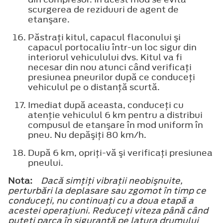
scurgerea de reziduuri de agent de
etanşare.
Păstraţi kitul, capacul flaconului şi
capacul portocaliu într-un loc sigur din
interiorul vehiculului dvs. Kitul va fi
necesar din nou atunci când verificaţi
presiunea pneurilor după ce conduceţi
vehiculul pe o distanţă scurtă.
Imediat după aceasta, conduceţi cu
atenţie vehiculul 6 km pentru a distribui
compusul de etanşare în mod uniform în
pneu. Nu depăşiţi 80 km/h.
După 6 km, opriţi-vă şi verificaţi presiunea
pneului.
Nota:
Dacă simţiţi vibraţii neobişnuite,
perturbări la deplasare sau zgomot în timp ce
conduceţi, nu continuaţi cu a doua etapă a
acestei operaţiuni. Reduceţi viteza până când
puteţi parca în siguranţă pe latura drumului