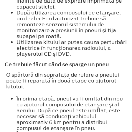
înainte de data de expirare imprimată pe
capacul sticlei.
După utilizarea compusului de etanşare,
un dealer Ford autorizat trebuie să
remonteze senzorul sistemului de
monitorizare a presiunii în pneuri şi tija
supapei pe roată.
Utilizarea kitului ar putea cauza perturbări
electrice în funcţionarea radioului, a
playerului CD şi DVD.
Ce trebuie făcut când se sparge un pneu
O spărtură din suprafaţa de rulare a pneului
poate fi reparată în două etape cu ajutorul
kitului.
În prima etapă, pneul va fi umflat din nou
cu ajutorul compusului de etanşare şi al
aerului. După ce pneul este umflat, este
necesar să conduceţi vehiculul
aproximativ 6 km pentru a distribui
compusul de etanşare în pneu.