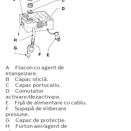
A
Flacon cu agent de
etanşeizare.
B
Capac sticlă.
C
Capac portocaliu.
D
Comutator
activare/dezactivare.
E
Fişă de alimentare cu cablu.
F
Supapă de eliberare
presiune.
G
Capac de protecţie.
H
Furtun aer/agent de