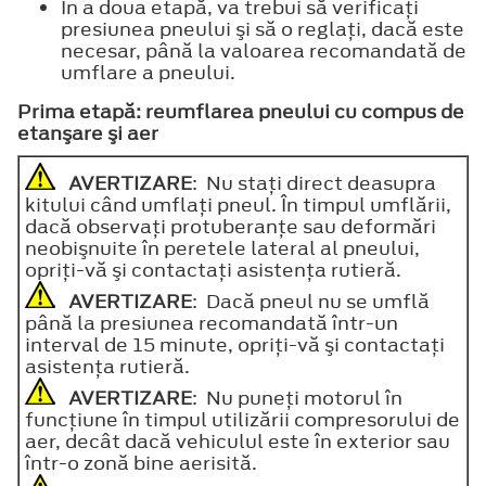
În a doua etapă, va trebui să verificaţi
presiunea pneului şi să o reglaţi, dacă este
necesar, până la valoarea recomandată de
umflare a pneului.
Prima etapă: reumflarea pneului cu compus de
etanşare şi aer
AVERTIZARE
: Nu staţi direct deasupra
kitului când umflaţi pneul. În timpul umflării,
dacă observaţi protuberanţe sau deformări
neobişnuite în peretele lateral al pneului,
opriţi-vă şi contactaţi asistenţa rutieră.
AVERTIZARE
: Dacă pneul nu se umflă
până la presiunea recomandată într-un
interval de 15 minute, opriţi-vă şi contactaţi
asistenţa rutieră.
AVERTIZARE
: Nu puneţi motorul în
funcţiune în timpul utilizării compresorului de
aer, decât dacă vehiculul este în exterior sau
într-o zonă bine aerisită.