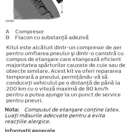
A
Compresor
B
Flacon cu substanţă adezivă
Kitul este alcătuit dintr-un compresor de aer
pentru umflarea pneului şi dintr-o canistră cu
compus de etanşare care etanşează eficient
majoritatea spărturilor cauzate de cuie sau de
obiecte similare. Acest kit va oferi repararea
temporară a pneului, permiţându-vă să
conduceţi vehiculul pe o distanţă de până la
200 km cu o viteză maximă de 80 km/h
pentru a putea ajunge la un punct de service
pentru pneuri.
Nota:
Compusul de etanşare conţine latex.
Luaţi măsurile adecvate pentru a evita
reacţiile alergice.
Informaţii generale