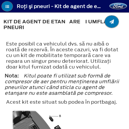
Roţi şi pneuri - Kit de agent de etanșare și umflare pneuri
KIT DE AGENT DE ETANȘARE ȘI UMFLARE
PNEURI
Este posibil ca vehiculul dvs. să nu aibă o
roată de rezervă. În aceste cazuri, va fi dotat
cu un kit de mobilitate temporară care va
repara un singur pneu deteriorat. Utilizaţi
doar kitul furnizat odată cu vehiculul.
Nota:
Kitul poate fi utilizat sub formă de
compresor de aer pentru menţinerea umflării
pneurilor atunci când sticla cu agent de
etanşare nu este asamblată pe compresor.
Acest kit este situat sub podea în portbagaj.