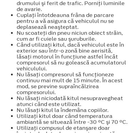
drumului şi ferit de trafic. Porniţi luminile
de avarie.
Cuplaţi întotdeauna frâna de parcare
pentru a vă asigura că vehiculul nu se
deplasează neaşteptat.
Nu scoateţi din pneu niciun obiect străin,
cum ar fi cuiele sau şuruburile.
Când utilizaţi kitul, dacă vehiculul este în
exterior sau într-o zonă bine aerisită,
lăsaţi motorul în funcţiune astfel încât
compresorul să nu golească acumulatorul
vehiculului.
Nu lăsaţi compresorul să funcţioneze
continuu mai mult de 15 minute. În acest
mod, se previne supraîncălzirea
compresorului.
Nu lăsaţi niciodată kitul nesupravegheat
atunci când este utilizat.
Nu lăsaţi kitul la îndemâna copiilor.
Utilizaţi kitul doar când temperatura
ambiantă se situează între -30 °C şi 70 °C.
Utilizaţi compusul de etanşare doar