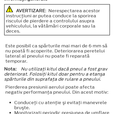
AVERTIZARE
: Nerespectarea acestor
instrucţiuni ar putea conduce la sporirea
riscului de pierdere a controlului asupra
vehiculului, la vătămări corporale sau la
deces.
Este posibil ca spărturile mai mari de 6 mm să
nu poată fi acoperite. Deteriorarea peretelui
lateral al pneului nu poate fi reparată
temporar.
Nota:
Nu utilizaţi kitul dacă pneul a fost grav
deteriorat. Folosiţi kitul doar pentru a etanşa
spărturile din suprafaţa de rulare a pneului.
Pierderea presiunii aerului poate afecta
negativ performanţa pneului. Din acest motiv:
Conduceţi cu atenţie şi evitaţi manevrele
bruşte.
Monitorizaţi periodic presiunea de umflare