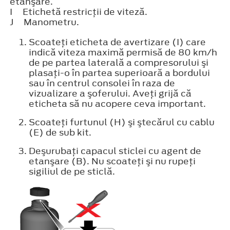
etanşare.
I
Etichetă restricţii de viteză.
J
Manometru.
Scoateţi eticheta de avertizare (I) care
indică viteza maximă permisă de 80 km/h
de pe partea laterală a compresorului şi
plasaţi-o în partea superioară a bordului
sau în centrul consolei în raza de
vizualizare a şoferului. Aveţi grijă că
eticheta să nu acopere ceva important.
Scoateţi furtunul (H) şi ştecărul cu cablu
(E) de sub kit.
Deşurubaţi capacul sticlei cu agent de
etanşare (B). Nu scoateţi şi nu rupeţi
sigiliul de pe sticlă.