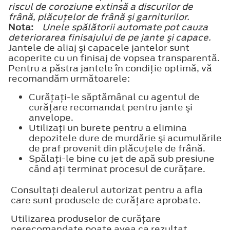
riscul de coroziune extinsă a discurilor de
frână, plăcuţelor de frână şi garniturilor.
Nota:
Unele spălătorii automate pot cauza
deteriorarea finisajului de pe jante şi capace.
Jantele de aliaj şi capacele jantelor sunt
acoperite cu un finisaj de vopsea transparentă.
Pentru a păstra jantele în condiţie optimă, vă
recomandăm următoarele:
Curăţaţi-le săptămânal cu agentul de
curăţare recomandat pentru jante şi
anvelope.
Utilizaţi un burete pentru a elimina
depozitele dure de murdărie şi acumulările
de praf provenit din plăcuţele de frână.
Spălaţi-le bine cu jet de apă sub presiune
când aţi terminat procesul de curăţare.
Consultaţi dealerul autorizat pentru a afla
care sunt produsele de curăţare aprobate.
Utilizarea produselor de curăţare
nerecomandate poate avea ca rezultat