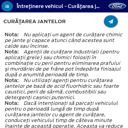
Întreţinere vehicul - Curăţarea jantelor
CURĂŢAREA JANTELOR
Nota:
Nu aplicaţi un agent de curăţare chimic
pe jante şi capace atunci când acestea sunt
calde sau încinse.
Nota:
Agenţii de curăţare industriali (pentru
aplicaţii grele) sau chimici folosiţi în
combinaţie cu perii pentru eliminarea prafului
şi murdăriei de pe frâne pot îndepărta finisajul
după o anumită perioadă de timp.
Nota:
Nu utilizaţi agenţi pentru curăţarea
jantelor pe bază de acid fluorhidric sau foarte
caustici, perii de sârmă, combustibili sau
detergenţi casnici puternici.
Nota:
Dacă intenţionaţi să parcaţi vehiculul
pentru o perioadă lungă de timp după
curăţarea jantelor cu agent de curăţare,
conduceţi vehiculul timp de câteva minute
înainte de această operaţie. Aceasta va reduce