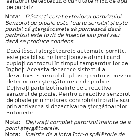
senzorul detectează o cantitate mică de apă
pe parbriz.
Nota:
Păstraţi curat exteriorul parbrizului.
Senzorul de ploaie este foarte sensibil şi este
posibil că ştergătoarele să pornească dacă
parbrizul este lovit de insecte sau praf sau
dacă se produce condens.
Dacă lăsaţi ştergătoarele automate pornite,
este posibil să nu funcţioneze atunci când
cuplaţi contactul în timpul temperaturilor de
îngheţ. Aceasta deoarece sistemul a
dezactivat senzorul de ploaie pentru a preveni
deteriorarea ştergătoarelor de parbriz.
Dejivraţi parbrizul înainte de a reactiva
senzorul de ploaie. Pentru a reactiva senzorul
de ploaie prin mutarea controlului rotativ sau
prin activarea şi dezactivarea ştergătoarelor
automate.
Nota:
Dejivraţi complet parbrizul înainte de a
porni ştergătoarele.
Nota:
Înainte de a intra într-o spălătorie de