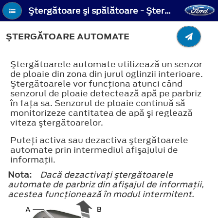
Ştergătoare şi spălătoare - Ştergătoare automate
ŞTERGĂTOARE AUTOMATE
Ştergătoarele automate utilizează un senzor
de ploaie din zona din jurul oglinzii interioare.
Ştergătoarele vor funcţiona atunci când
senzorul de ploaie detectează apă pe parbriz
în faţa sa. Senzorul de ploaie continuă să
monitorizeze cantitatea de apă şi reglează
viteza ştergătoarelor.
Puteţi activa sau dezactiva ştergătoarele
automate prin intermediul afişajului de
informaţii.
Nota:
Dacă dezactivaţi ştergătoarele
automate de parbriz din afişajul de informaţii,
acestea funcţionează în modul intermitent.