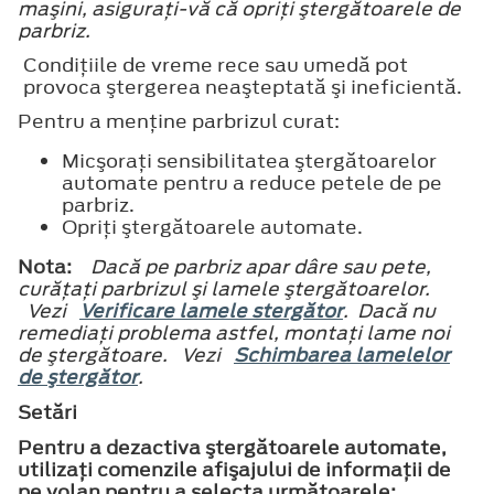
maşini, asiguraţi-vă că opriţi ştergătoarele de
parbriz.
Condiţiile de vreme rece sau umedă pot
provoca ştergerea neaşteptată şi ineficientă.
Pentru a menţine parbrizul curat:
Micşoraţi sensibilitatea ştergătoarelor
automate pentru a reduce petele de pe
parbriz.
Opriţi ştergătoarele automate.
Nota:
Dacă pe parbriz apar dâre sau pete,
curăţaţi parbrizul şi lamele ştergătoarelor.
Vezi
Verificare lamele stergător
. Dacă nu
remediaţi problema astfel, montaţi lame noi
de ştergătoare. Vezi
Schimbarea lamelelor
de ştergător
.
Setări
Pentru a dezactiva ştergătoarele automate,
utilizaţi comenzile afişajului de informaţii de
pe volan pentru a selecta următoarele: