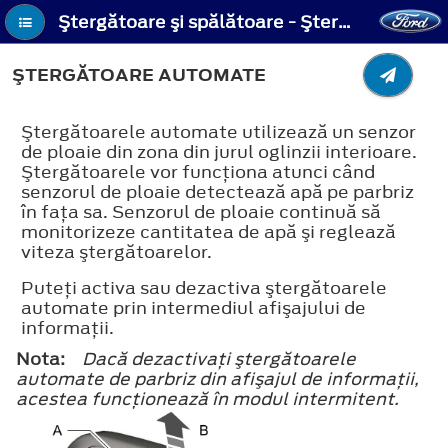
Ştergătoare şi spălătoare - Ştergătoare automate
ŞTERGĂTOARE AUTOMATE
Ştergătoarele automate utilizează un senzor
de ploaie din zona din jurul oglinzii interioare.
Ştergătoarele vor funcţiona atunci când
senzorul de ploaie detectează apă pe parbriz
în faţa sa. Senzorul de ploaie continuă să
monitorizeze cantitatea de apă şi reglează
viteza ştergătoarelor.
Puteţi activa sau dezactiva ştergătoarele
automate prin intermediul afişajului de
informaţii.
Nota:
Dacă dezactivaţi ştergătoarele
automate de parbriz din afişajul de informaţii,
acestea funcţionează în modul intermitent.