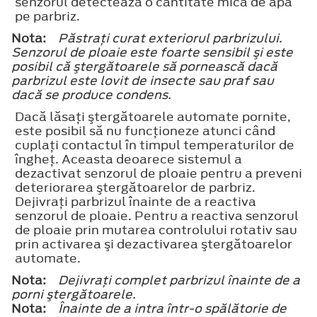
senzorul detectează o cantitate mică de apă
pe parbriz.
Nota:
Păstraţi curat exteriorul parbrizului.
Senzorul de ploaie este foarte sensibil şi este
posibil că ştergătoarele să pornească dacă
parbrizul este lovit de insecte sau praf sau
dacă se produce condens.
Dacă lăsaţi ştergătoarele automate pornite,
este posibil să nu funcţioneze atunci când
cuplaţi contactul în timpul temperaturilor de
îngheţ. Aceasta deoarece sistemul a
dezactivat senzorul de ploaie pentru a preveni
deteriorarea ştergătoarelor de parbriz.
Dejivraţi parbrizul înainte de a reactiva
senzorul de ploaie. Pentru a reactiva senzorul
de ploaie prin mutarea controlului rotativ sau
prin activarea şi dezactivarea ştergătoarelor
automate.
Nota:
Dejivraţi complet parbrizul înainte de a
porni ştergătoarele.
Nota:
Înainte de a intra într-o spălătorie de