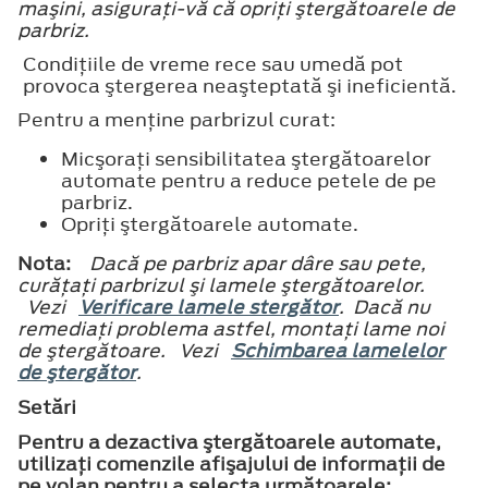
maşini, asiguraţi-vă că opriţi ştergătoarele de
parbriz.
Condiţiile de vreme rece sau umedă pot
provoca ştergerea neaşteptată şi ineficientă.
Pentru a menţine parbrizul curat:
Micşoraţi sensibilitatea ştergătoarelor
automate pentru a reduce petele de pe
parbriz.
Opriţi ştergătoarele automate.
Nota:
Dacă pe parbriz apar dâre sau pete,
curăţaţi parbrizul şi lamele ştergătoarelor.
Vezi
Verificare lamele stergător
. Dacă nu
remediaţi problema astfel, montaţi lame noi
de ştergătoare. Vezi
Schimbarea lamelelor
de ştergător
.
Setări
Pentru a dezactiva ştergătoarele automate,
utilizaţi comenzile afişajului de informaţii de
pe volan pentru a selecta următoarele: