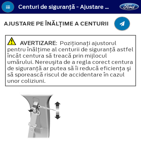
Centuri de siguranţă - Ajustare pe înălţime a centurii
AJUSTARE PE ÎNĂLŢIME A CENTURII
AVERTIZARE
: Poziţionaţi ajustorul
pentru înălţime al centurii de siguranţă astfel
încât centura să treacă prin mijlocul
umărului. Nereuşita de a regla corect centura
de siguranţă ar putea să îi reducă eficienţa şi
să sporească riscul de accidentare în cazul
unor coliziuni.