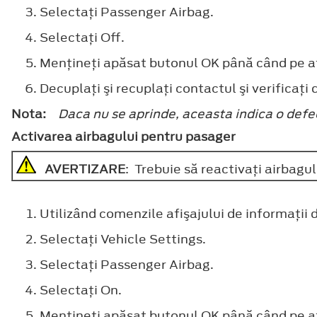
Selectaţi
Passenger Airbag
.
Selectaţi
Off
.
Menţineţi apăsat butonul
OK
până când pe af
Decuplaţi şi recuplaţi contactul şi verificaţi
Nota:
Daca nu se aprinde, aceasta indica o defec
Activarea airbagului pentru pasager
AVERTIZARE
: Trebuie să reactivaţi airbagu
Utilizând comenzile afişajului de informaţii 
Selectaţi
Vehicle Settings
.
Selectaţi
Passenger Airbag
.
Selectaţi
On
.
Menţineţi apăsat butonul
OK
până când pe af