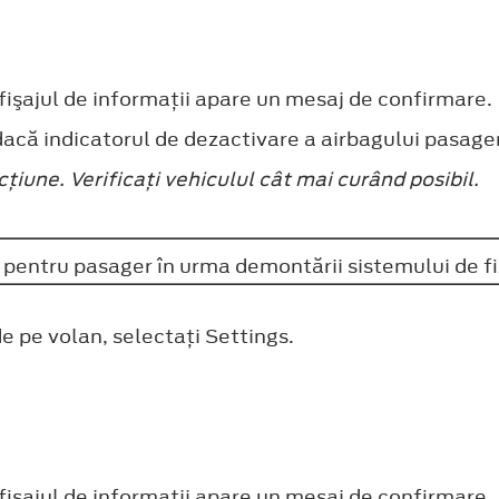
işajul de informaţii apare un mesaj de confirmare.
 dacă indicatorul de dezactivare a airbagului pasage
ţiune. Verificaţi vehiculul cât mai curând posibil.
l pentru pasager în urma demontării sistemului de fi
de pe volan, selectaţi
Settings
.
işajul de informaţii apare un mesaj de confirmare.