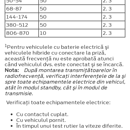
50-54
50
2. 3
68-87
50
2. 3
144-174
50
2. 3
380-512
50
2. 3
806-870
10
2. 3
1
Pentru vehiculele cu baterie electrică şi
vehiculele hibride cu conectare la priză,
această frecvenţă nu este aprobată atunci
când vehiculul dvs. este conectat şi se încarcă.
Nota:
După montarea transmiţătoarelor în
radiofrecvenţă, verificaţi interferenţele de la şi
spre toate echipamentele electrice din vehicul,
atât în modul standby, cât şi în modul de
transmisie.
Verificaţi toate echipamentele electrice:
Cu contactul cuplat.
Cu vehiculul pornit.
În timpul unui test rutier la viteze diferite.