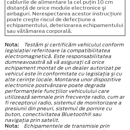
cablurile de alimentare la cel puţin 10 cm
distanţă de orice module electronice şi
airbaguri. Nerespectarea acestor instrucţiuni
poate creşte riscul de defecţiune a
echipamentului, deteriorarea echipamentului
sau vătămarea corporală.
Nota:
Testăm şi certificăm vehiculul conform
legislaţiei referitoare la compatibilitatea
electromagnetică. Este responsabilitatea
dumneavoastră să vă asiguraţi că orice
echipament montat de un dealer autorizat pe
vehicul este în conformitate cu legislaţia şi cu
alte cerinţe locale. Montarea unor dispozitive
electronice postvânzare poate degrada
performanţele funcţiilor vehiculului care
utilizează semnale prin frecvenţe radio, cum ar
fi receptorul radio, sistemul de monitorizare a
presiunii din pneuri, sistemul de pornire cu
buton, conectivitatea
Bluetooth®
sau
navigaţia prin satelit.
Nota:
Echipamentele de transmisie prin