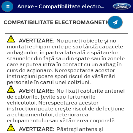
Anexe - Compatibilitate electromagnetică
COMPATIBILITATE ELECTROMAGNETICĂ
AVERTIZARE
: Nu puneţi obiecte şi nu
montaţi echipamente pe sau lângă capacele
airbagurilor, în partea laterală a spătarelor
scaunelor din faţă sau din spate sau în zonele
care ar putea intra în contact cu un airbag în
curs de acţionare. Nerespectarea acestor
instrucţiuni poate spori riscul de vătămări
personale în cazul unei coliziuni.
AVERTIZARE
: Nu fixaţi cablurile antenei
de cablurile, ţevile sau furtunurile
vehiculului. Nerespectarea acestor
instrucţiuni poate creşte riscul de defecţiune
a echipamentului, deteriorarea
echipamentului sau vătămarea corporală.
AVERTIZARE
: Păstraţi antena şi