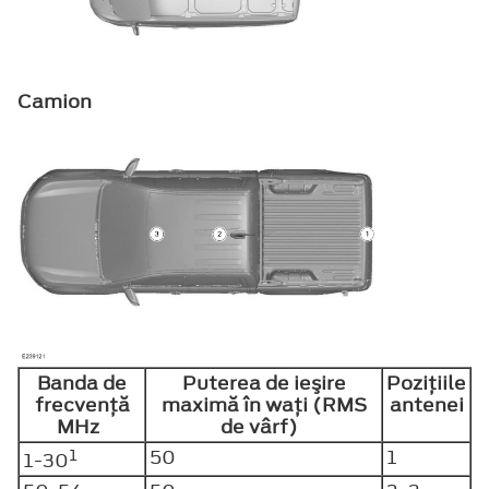
Camion
Banda de
Puterea de ieşire
Poziţiile
frecvenţă
maximă în waţi (RMS
antenei
MHz
de vârf)
1
50
1
1-30