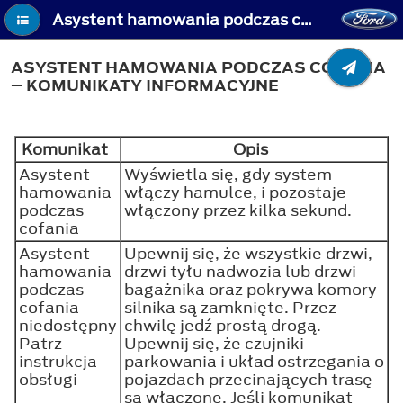
Asystent hamowania podczas cofania – usuwanie usterek - Asystent hamowania podczas cofania – komunikaty informacyjne
ASYSTENT HAMOWANIA PODCZAS COFANIA
– KOMUNIKATY INFORMACYJNE
Komunikat
Opis
Asystent
Wyświetla się, gdy system
hamowania
włączy hamulce, i pozostaje
podczas
włączony przez kilka sekund.
cofania
Asystent
Upewnij się, że wszystkie drzwi,
hamowania
drzwi tyłu nadwozia lub drzwi
podczas
bagażnika oraz pokrywa komory
cofania
silnika są zamknięte. Przez
niedostępny
chwilę jedź prostą drogą.
Patrz
Upewnij się, że czujniki
instrukcja
parkowania i układ ostrzegania o
obsługi
pojazdach przecinających trasę
są włączone. Jeśli komunikat